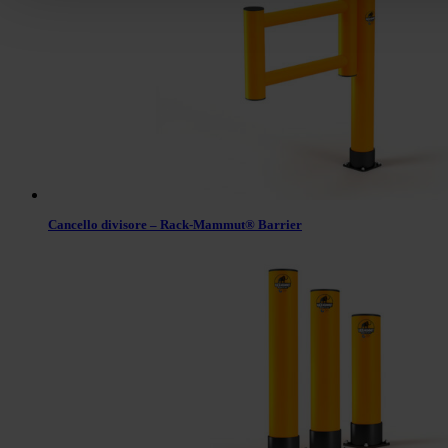
Cancello divisore – Rack-Mammut® Barrier