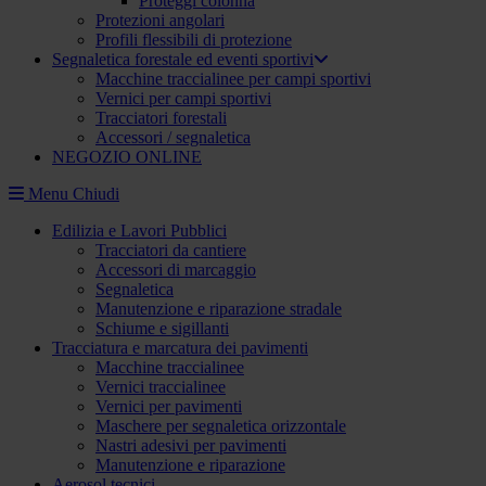
Proteggi colonna
Protezioni angolari
Profili flessibili di protezione
Segnaletica forestale ed eventi sportivi
Macchine traccialinee per campi sportivi
Vernici per campi sportivi
Tracciatori forestali
Accessori / segnaletica
NEGOZIO ONLINE
Menu
Chiudi
Edilizia e Lavori Pubblici
Tracciatori da cantiere
Accessori di marcaggio
Segnaletica
Manutenzione e riparazione stradale
Schiume e sigillanti
Tracciatura e marcatura dei pavimenti
Macchine traccialinee
Vernici traccialinee
Vernici per pavimenti
Maschere per segnaletica orizzontale
Nastri adesivi per pavimenti
Manutenzione e riparazione
Aerosol tecnici