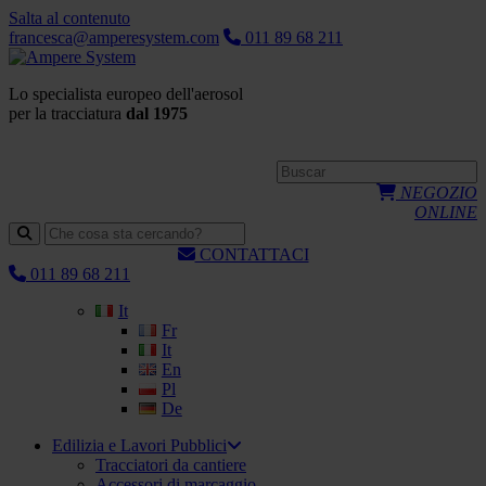
Salta al contenuto
francesca@amperesystem.com
011 89 68 211
Lo specialista europeo dell'aerosol
per la tracciatura
dal 1975
NEGOZIO
ONLINE
CONTATTACI
011 89 68 211
It
Fr
It
En
Pl
De
Edilizia e Lavori Pubblici
Tracciatori da cantiere
Accessori di marcaggio