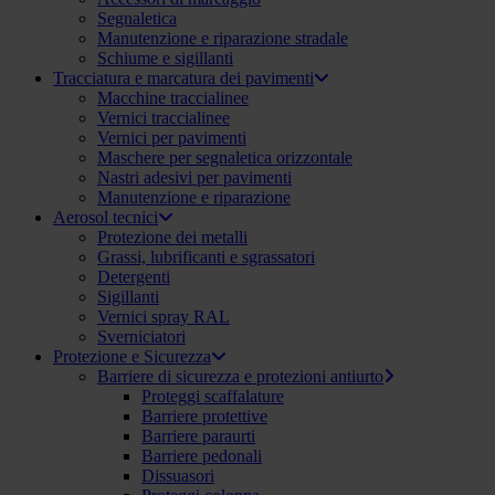
Segnaletica
Manutenzione e riparazione stradale
Schiume e sigillanti
Tracciatura e marcatura dei pavimenti
Macchine traccialinee
Vernici traccialinee
Vernici per pavimenti
Maschere per segnaletica orizzontale
Nastri adesivi per pavimenti
Manutenzione e riparazione
Aerosol tecnici
Protezione dei metalli
Grassi, lubrificanti e sgrassatori
Detergenti
Sigillanti
Vernici spray RAL
Sverniciatori
Protezione e Sicurezza
Barriere di sicurezza e protezioni antiurto
Proteggi scaffalature
Barriere protettive
Barriere paraurti
Barriere pedonali
Dissuasori