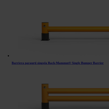
Barriera paraurti singola Rack-Mammut® Single Bumper Barrier