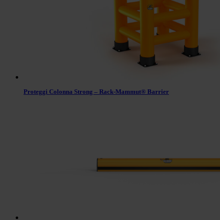
Proteggi Colonna Strong – Rack-Mammut® Barrier