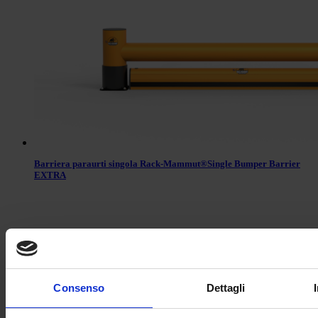
Barriera paraurti singola Rack-Mammut®Single Bumper Barrier
EXTRA
Consenso
Dettagli