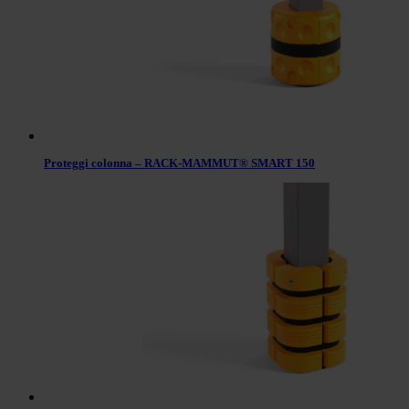
Proteggi colonna – RACK-MAMMUT® SMART 150