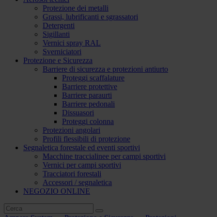
Protezione dei metalli
Grassi, lubrificanti e sgrassatori
Detergenti
Sigillanti
Vernici spray RAL
Sverniciatori
Protezione e Sicurezza
Barriere di sicurezza e protezioni antiurto
Proteggi scaffalature
Barriere protettive
Barriere paraurti
Barriere pedonali
Dissuasori
Proteggi colonna
Protezioni angolari
Profili flessibili di protezione
Segnaletica forestale ed eventi sportivi
Macchine traccialinee per campi sportivi
Vernici per campi sportivi
Tracciatori forestali
Accessori / segnaletica
NEGOZIO ONLINE