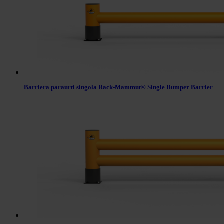
Barriera paraurti singola Rack-Mammut® Single Bumper Barrier