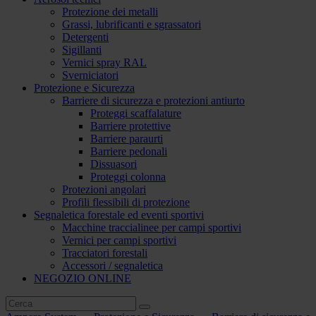
Protezione dei metalli
Grassi, lubrificanti e sgrassatori
Detergenti
Sigillanti
Vernici spray RAL
Sverniciatori
Protezione e Sicurezza
Barriere di sicurezza e protezioni antiurto
Proteggi scaffalature
Barriere protettive
Barriere paraurti
Barriere pedonali
Dissuasori
Proteggi colonna
Protezioni angolari
Profili flessibili di protezione
Segnaletica forestale ed eventi sportivi
Macchine traccialinee per campi sportivi
Vernici per campi sportivi
Tracciatori forestali
Accessori / segnaletica
NEGOZIO ONLINE