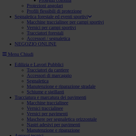
Proteggi colonna
Protezioni angolari
Profili flessibili di protezione
Segnaletica forestale ed eventi sportivi
Macchine traccialinee per campi sportivi
Vernici per campi sportivi
Tracciatori forestali
Accessori / segnaletica
NEGOZIO ONLINE
Menu
Chiudi
Edilizia e Lavori Pubblici
Tracciatori da cantiere
Accessori di marcaggio
Segnaletica
Manutenzione e riparazione stradale
Schiume e sigillanti
Tracciatura e marcatura dei pavimenti
Macchine traccialinee
Vernici traccialinee
Vernici per pavimenti
Maschere per segnaletica orizzontale
Nastri adesivi per pavimenti
Manutenzione e riparazione
Aerosol tecnici