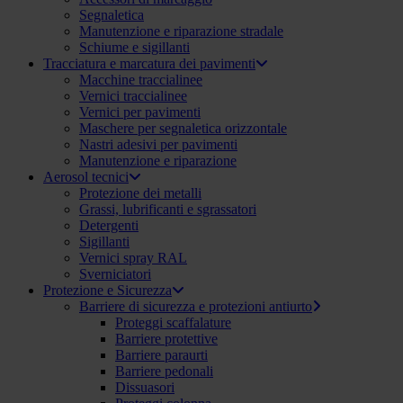
Segnaletica
Manutenzione e riparazione stradale
Schiume e sigillanti
Tracciatura e marcatura dei pavimenti
Macchine traccialinee
Vernici traccialinee
Vernici per pavimenti
Maschere per segnaletica orizzontale
Nastri adesivi per pavimenti
Manutenzione e riparazione
Aerosol tecnici
Protezione dei metalli
Grassi, lubrificanti e sgrassatori
Detergenti
Sigillanti
Vernici spray RAL
Sverniciatori
Protezione e Sicurezza
Barriere di sicurezza e protezioni antiurto
Proteggi scaffalature
Barriere protettive
Barriere paraurti
Barriere pedonali
Dissuasori