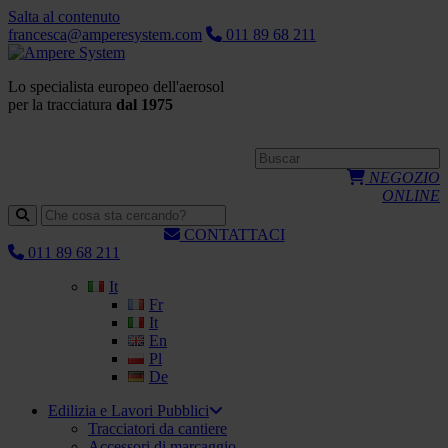
Salta al contenuto
francesca@amperesystem.com
011 89 68 211
Lo specialista europeo dell'aerosol
per la tracciatura
dal 1975
NEGOZIO
ONLINE
CONTATTACI
011 89 68 211
It
Fr
It
En
Pl
De
Edilizia e Lavori Pubblici
Tracciatori da cantiere
Accessori di marcaggio