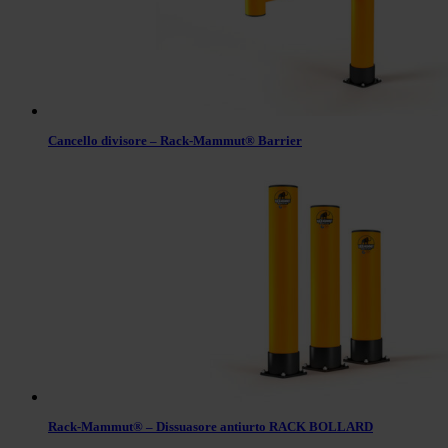
Cancello divisore – Rack-Mammut® Barrier
Rack-Mammut® – Dissuasore antiurto RACK BOLLARD