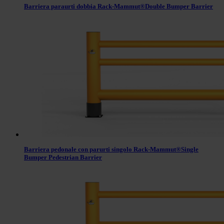
Barriera paraurti dobbia Rack-Mammut®Double Bumper Barrier
Barriera pedonale con parurti singolo Rack-Mammut®Single
Bumper Pedestrian Barrier