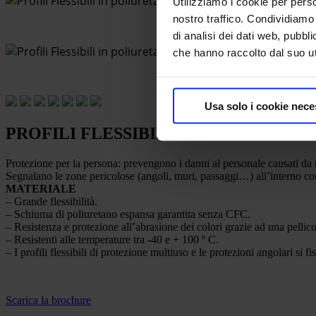
Utilizziamo i cookie per perso
nostro traffico. Condividiamo 
di analisi dei dati web, pubbl
che hanno raccolto dal suo uti
Usa solo i cookie nece
PROFILI FLESSIBILI DI PROTEZION
Protezione per la persona: prevengono i danni al personale causati da u
Segnalano le zone pericolose (angoli, muri, passaggi…) all’interno come
MATERIALE
– Grande flessibilità.
– Schiuma di poliuretano espansa garantita senza CFC.
– Resistenza e protezione all’abrasione dei colori grazie ad una pellico
– Resistenti alle temperature tra -40 e + 100 º C.
– I profili flessibili di protezione multiuso e le protezioni angolari si 
Scarica la brochure