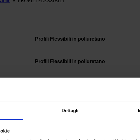
ezione
»
PROFILI FLESSIBILI
Profili Flessibili in poliuretano
Profili Flessibili in poliuretano
Profili Flessibili in poliuretano
Profili Flessibili in poliuretano
Dettagli
Profili Flessibili in poliuretano
ookie