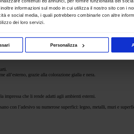
nalizzare contenuti ed annunci, per fornire funzionalità dei socia
inoltre informazioni sul modo in cui utilizza il nostro sito con i 
Profili Flessibili in poliuretano
icità e social media, i quali potrebbero combinarle con altre inform
lizzo dei loro servizi.
Profili Flessibili in poliuretano
ssari
Personalizza
A
E MULTIUSO
rti.
 all’esterno, grazie alla colorazione gialla e nera.
la impressa che li rende adatti agli ambienti esterni.
fissano con l’adesivo su numerose superfici: legno, metalli, muri e superfi