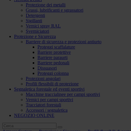
Protezione dei metalli
Grassi, lubrificanti e sgrassatori
Detergenti
Sigillanti
Vernici spray RAL
Sverniciatori
Protezione e Sicurezza
Barriere di sicurezza e protezioni antiurto
Proteggi scaffalature
Barriere protettive
Barriere paraurti
Barriere pedonali
Dissuasori
Proteggi colonna
Protezioni angolari
Profili flessibili di protezione
Segnaletica forestale ed eventi sportivi
Macchine traccialinee per campi sportivi
Vernici per campi sportivi
Tracciatori forestali
Accessori / segnaletica
NEGOZIO ONLINE