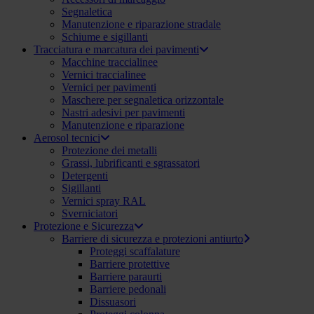
Segnaletica
Manutenzione e riparazione stradale
Schiume e sigillanti
Tracciatura e marcatura dei pavimenti
Macchine traccialinee
Vernici traccialinee
Vernici per pavimenti
Maschere per segnaletica orizzontale
Nastri adesivi per pavimenti
Manutenzione e riparazione
Aerosol tecnici
Protezione dei metalli
Grassi, lubrificanti e sgrassatori
Detergenti
Sigillanti
Vernici spray RAL
Sverniciatori
Protezione e Sicurezza
Barriere di sicurezza e protezioni antiurto
Proteggi scaffalature
Barriere protettive
Barriere paraurti
Barriere pedonali
Dissuasori