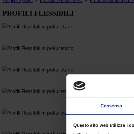
Ampere System
»
Protezione e Sicurezza
»
Profili flessibili di prot
PROFILI FLESSIBILI
Consenso
Questo sito web utilizza i c