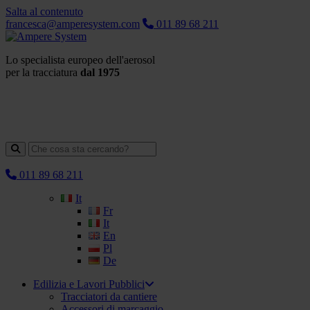
Salta al contenuto
francesca@amperesystem.com
011 89 68 211
Lo specialista europeo dell'aerosol
per la tracciatura
dal 1975
011 89 68 211
It
Fr
It
En
Pl
De
Edilizia e Lavori Pubblici
Tracciatori da cantiere
Accessori di marcaggio