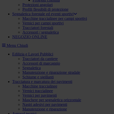
Proteggi colonna
Protezioni angolari
Profili flessibili di protezione
Segnaletica forestale ed eventi sportivi
Macchine traccialinee per campi sportivi
Vernici per campi sportivi
Tracciatori forestali
Accessori / segnaletica
NEGOZIO ONLINE
Menu
Chiudi
Edilizia e Lavori Pubblici
Tracciatori da cantiere
Accessori di marcaggio
Segnaletica
Manutenzione e riparazione stradale
Schiume e sigillanti
Tracciatura e marcatura dei pavimenti
Macchine traccialinee
Vernici traccialinee
Vernici per pavimenti
Maschere per segnaletica orizzontale
Nastri adesivi per pavimenti
Manutenzione e riparazione
Aerosol tecnici