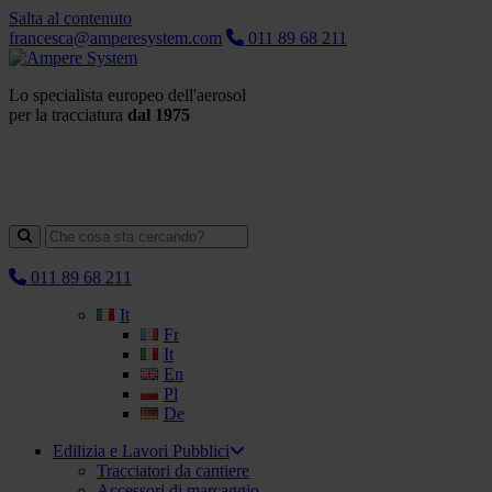
Salta al contenuto
francesca@amperesystem.com
011 89 68 211
Lo specialista europeo dell'aerosol
per la tracciatura
dal 1975
011 89 68 211
It
Fr
It
En
Pl
De
Edilizia e Lavori Pubblici
Tracciatori da cantiere
Accessori di marcaggio