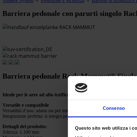
Ampere System
»
Protezione e Sicurezza
»
Barriere di sicurezza e 
Barriera pedonale con parurti singolo R
Barriera pedonale Rack-Mammut® Single
Ideale per le aree ad alto traffico con uso frequente di carrelli ele
Versatile e compatibile
Consenso
Versatilità d’uso: adatta sia per interni che per esterni.
Integrazione perfetta: si integra perfettamente con il sistema di can
Dettagli del prodotto:
Questo sito web utilizza i c
Altezza: 1.100 mm