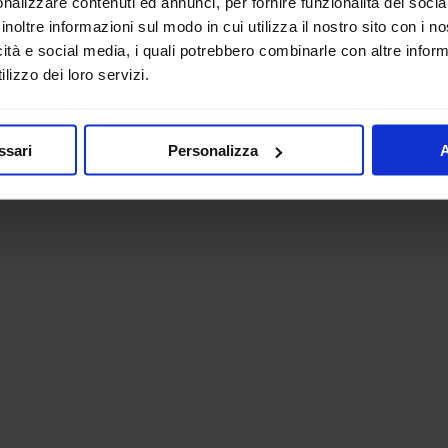
nalizzare contenuti ed annunci, per fornire funzionalità dei socia
inoltre informazioni sul modo in cui utilizza il nostro sito con i 
icità e social media, i quali potrebbero combinarle con altre inform
ibile con moduli da 2 m ciascuno
lizzo dei loro servizi.
ati per soddisfare le tue specifiche esigenze.
i di ancoraggio. Il materiale di montaggio è incluso nella fornitura.
ssari
Personalizza
A