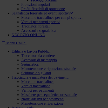
Proteggi colonna
Protezioni angolari
Profili flessibili di protezione
Segnaletica forestale ed eventi sportivi
Macchine traccialinee per campi sportivi
Vernici per campi sportivi
Tracciatori forestali
Accessori / segnaletica
NEGOZIO ONLINE
Menu
Chiudi
Edilizia e Lavori Pubblici
Tracciatori da cantiere
Accessori di marcaggio
Segnaletica
Manutenzione e riparazione stradale
Schiume e sigillanti
Tracciatura e marcatura dei pavimenti
Macchine traccialinee
Vernici traccialinee
Vernici per pavimenti
Maschere per segnaletica orizzontale
Nastri adesivi per pavimenti
Manutenzione e riparazione
Aerosol tecnici