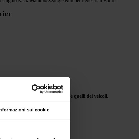
rti singolo Rack-Mammut®Single Bumper Pedestrian Barrier
rier
eparazione tra i percorsi pedonali e quelli dei veicoli.
Informazioni sui cookie