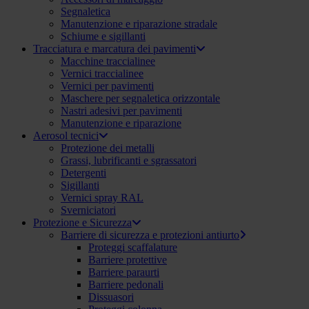
Segnaletica
Manutenzione e riparazione stradale
Schiume e sigillanti
Tracciatura e marcatura dei pavimenti
Macchine traccialinee
Vernici traccialinee
Vernici per pavimenti
Maschere per segnaletica orizzontale
Nastri adesivi per pavimenti
Manutenzione e riparazione
Aerosol tecnici
Protezione dei metalli
Grassi, lubrificanti e sgrassatori
Detergenti
Sigillanti
Vernici spray RAL
Sverniciatori
Protezione e Sicurezza
Barriere di sicurezza e protezioni antiurto
Proteggi scaffalature
Barriere protettive
Barriere paraurti
Barriere pedonali
Dissuasori