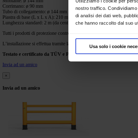
Montante: ø 144 mm
Utilizziamo i cookie per perso
Corrimano: ø 90 mm
nostro traffico. Condividiamo 
Tubo di collegamento: ø 144 mm
di analisi dei dati web, pubbl
Piastra di base (L x L x A): 210 mm x 210 mm x 12 mm
Lunghezza standard: 2 m (da centro piedino a centro piedino), espand
che hanno raccolto dal suo uti
Tutti i prodotti di protezione contro gli urti possono essere personalizz
L’installazione si effettua tramite la piastra di base utilizzando tassell
Usa solo i cookie nece
Testato e certificato da TÜV e PAS 13.
Invia ad un amico
×
Invia ad un amico