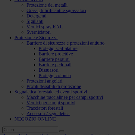
Protezione dei metalli
Grassi, lubrificanti e sgrassatori
Detergenti
Sigillanti
Vernici spray RAL
Sverniciatori
Protezione e Sicurezza
Barriere di sicurezza e protezioni antiurto
Proteggi scaffalature
Barriere protettive
Barriere paraurti
Barriere pedonali
Dissuasori
Proteggi colonna
Protezioni angolari
Profili flessibili di protezione
Segnaletica forestale ed eventi sportivi
Macchine traccialinee per campi sportivi
Vernici per campi sportivi
Tracciatori forestali
Accessori / segnaletica
NEGOZIO ONLINE