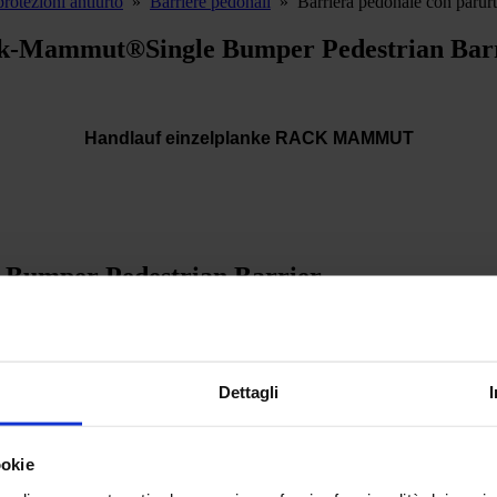
protezioni antiurto
»
Barriere pedonali
»
Barriera pedonale con paru
ack-Mammut®Single Bumper Pedestrian Bar
Handlauf einzelplanke RACK MAMMUT
 Bumper Pedestrian Barrier
vatori, la guida singola offre una sicurezza affidabile e una chiara s
Dettagli
cello a battente Rack-Mammut® (Swing Gate).
ookie