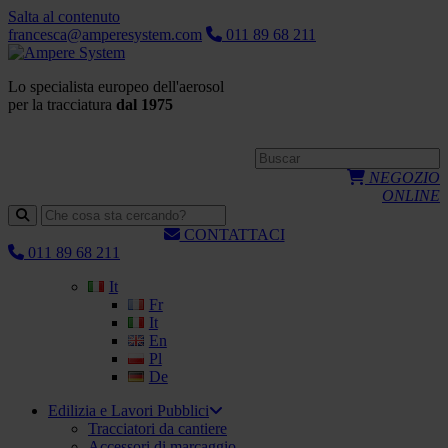
Salta al contenuto
francesca@amperesystem.com
011 89 68 211
Lo specialista europeo dell'aerosol
per la tracciatura
dal 1975
NEGOZIO
ONLINE
CONTATTACI
011 89 68 211
It
Fr
It
En
Pl
De
Edilizia e Lavori Pubblici
Tracciatori da cantiere
Accessori di marcaggio