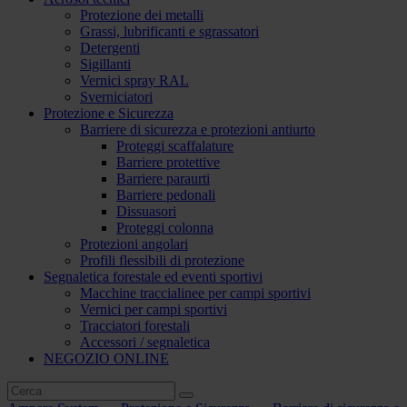
Protezione dei metalli
Grassi, lubrificanti e sgrassatori
Detergenti
Sigillanti
Vernici spray RAL
Sverniciatori
Protezione e Sicurezza
Barriere di sicurezza e protezioni antiurto
Proteggi scaffalature
Barriere protettive
Barriere paraurti
Barriere pedonali
Dissuasori
Proteggi colonna
Protezioni angolari
Profili flessibili di protezione
Segnaletica forestale ed eventi sportivi
Macchine traccialinee per campi sportivi
Vernici per campi sportivi
Tracciatori forestali
Accessori / segnaletica
NEGOZIO ONLINE