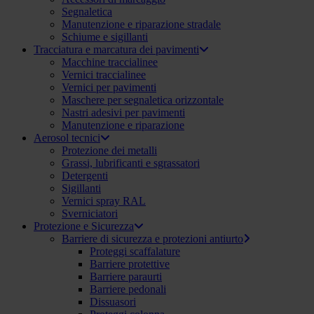
Segnaletica
Manutenzione e riparazione stradale
Schiume e sigillanti
Tracciatura e marcatura dei pavimenti
Macchine traccialinee
Vernici traccialinee
Vernici per pavimenti
Maschere per segnaletica orizzontale
Nastri adesivi per pavimenti
Manutenzione e riparazione
Aerosol tecnici
Protezione dei metalli
Grassi, lubrificanti e sgrassatori
Detergenti
Sigillanti
Vernici spray RAL
Sverniciatori
Protezione e Sicurezza
Barriere di sicurezza e protezioni antiurto
Proteggi scaffalature
Barriere protettive
Barriere paraurti
Barriere pedonali
Dissuasori