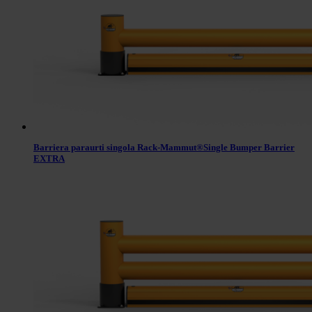
Barriera paraurti singola Rack-Mammut®Single Bumper Barrier
EXTRA