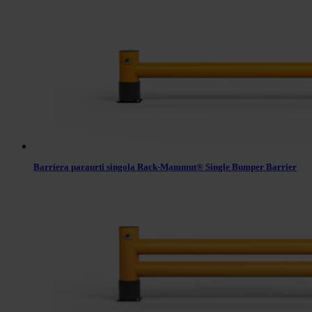
Barriera paraurti singola Rack-Mammut® Single Bumper Barrier