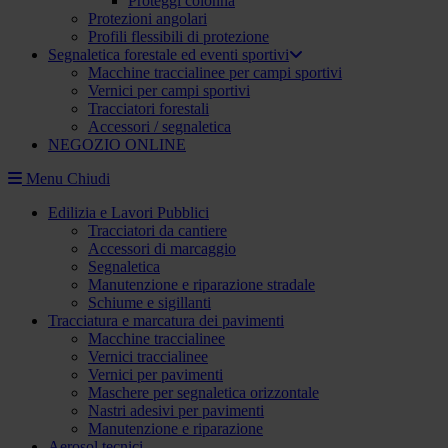
Proteggi colonna
Protezioni angolari
Profili flessibili di protezione
Segnaletica forestale ed eventi sportivi
Macchine traccialinee per campi sportivi
Vernici per campi sportivi
Tracciatori forestali
Accessori / segnaletica
NEGOZIO ONLINE
Menu
Chiudi
Edilizia e Lavori Pubblici
Tracciatori da cantiere
Accessori di marcaggio
Segnaletica
Manutenzione e riparazione stradale
Schiume e sigillanti
Tracciatura e marcatura dei pavimenti
Macchine traccialinee
Vernici traccialinee
Vernici per pavimenti
Maschere per segnaletica orizzontale
Nastri adesivi per pavimenti
Manutenzione e riparazione
Aerosol tecnici