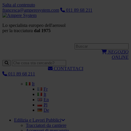
Salta al contenuto
francesca@amperesystem.com
011 89 68 211
Lo specialista europeo dell'aerosol
per la tracciatura
dal 1975
NEGOZIO
ONLINE
CONTATTACI
011 89 68 211
It
Fr
It
En
Pl
De
Edilizia e Lavori Pubblici
Tracciatori da cantiere
Accessori di marcaggio