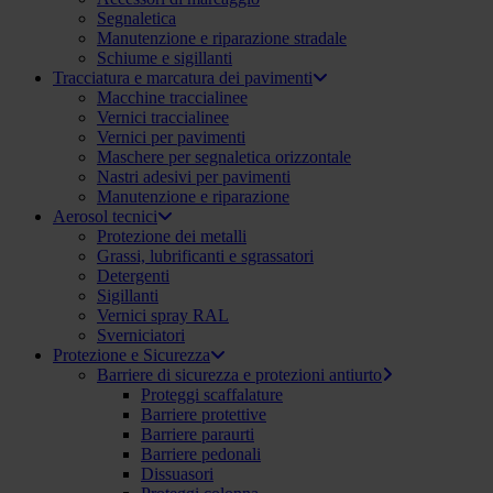
Segnaletica
Manutenzione e riparazione stradale
Schiume e sigillanti
Tracciatura e marcatura dei pavimenti
Macchine traccialinee
Vernici traccialinee
Vernici per pavimenti
Maschere per segnaletica orizzontale
Nastri adesivi per pavimenti
Manutenzione e riparazione
Aerosol tecnici
Protezione dei metalli
Grassi, lubrificanti e sgrassatori
Detergenti
Sigillanti
Vernici spray RAL
Sverniciatori
Protezione e Sicurezza
Barriere di sicurezza e protezioni antiurto
Proteggi scaffalature
Barriere protettive
Barriere paraurti
Barriere pedonali
Dissuasori