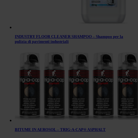
INDUSTRY FLOOR CLEANER SHAMPOO – Shampoo per la
pulizia di pavimenti industriali
BITUME IN AEROSOL – TRIG-A-CAP® ASPHALT