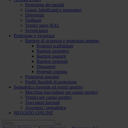
Protezione dei metalli
Grassi, lubrificanti e sgrassatori
Detergenti
Sigillanti
Vernici spray RAL
Sverniciatori
Protezione e Sicurezza
Barriere di sicurezza e protezioni antiurto
Proteggi scaffalature
Barriere protettive
Barriere paraurti
Barriere pedonali
Dissuasori
Proteggi colonna
Protezioni angolari
Profili flessibili di protezione
Segnaletica forestale ed eventi sportivi
Macchine traccialinee per campi sportivi
Vernici per campi sportivi
Tracciatori forestali
Accessori / segnaletica
NEGOZIO ONLINE