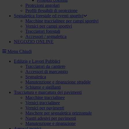
Proteggi colonna
Protezioni angolari
Profili flessibili di protezione
Segnaletica forestale ed eventi sportivi
Macchine traccialinee per campi sportivi
Vernici per campi sportivi
Tracciatori forestali
Accessori / segnaletica
NEGOZIO ONLINE
Menu
Chiudi
Edilizia e Lavori Pubblici
Tracciatori da cantiere
Accessori di marcaggio
Segnaletica
Manutenzione e riparazione stradale
Schiume e sigillanti
Tracciatura e marcatura dei pavimenti
Macchine traccialinee
Vernici traccialinee
Vernici per pavimenti
Maschere per segnaletica orizzontale
Nastri adesivi per pavimenti
Manutenzione e riparazione
Aerosol tecnici