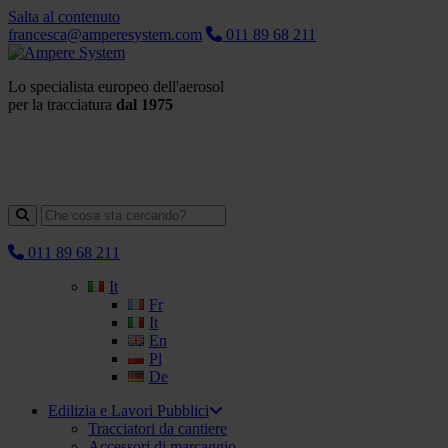
Salta al contenuto
francesca@amperesystem.com
011 89 68 211
Lo specialista europeo dell'aerosol
per la tracciatura
dal 1975
011 89 68 211
It
Fr
It
En
Pl
De
Edilizia e Lavori Pubblici
Tracciatori da cantiere
Accessori di marcaggio