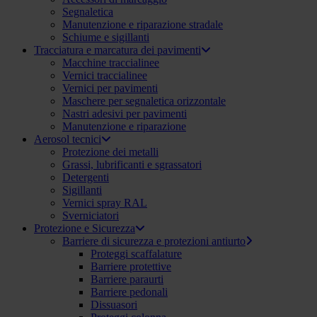
Segnaletica
Manutenzione e riparazione stradale
Schiume e sigillanti
Tracciatura e marcatura dei pavimenti
Macchine traccialinee
Vernici traccialinee
Vernici per pavimenti
Maschere per segnaletica orizzontale
Nastri adesivi per pavimenti
Manutenzione e riparazione
Aerosol tecnici
Protezione dei metalli
Grassi, lubrificanti e sgrassatori
Detergenti
Sigillanti
Vernici spray RAL
Sverniciatori
Protezione e Sicurezza
Barriere di sicurezza e protezioni antiurto
Proteggi scaffalature
Barriere protettive
Barriere paraurti
Barriere pedonali
Dissuasori