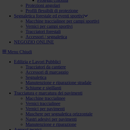
Proteggi colonna
Protezioni angolari
Profili flessibili di protezione
Segnaletica forestale ed eventi sportivi
Macchine traccialinee per campi sportivi
Vernici per campi sportivi
Tracciatori forestali
Accessori / segnaletica
NEGOZIO ONLINE
Menu
Chiudi
Edilizia e Lavori Pubblici
Tracciatori da cantiere
Accessori di marcaggio
Segnaletica
Manutenzione e riparazione stradale
Schiume e sigillanti
Tracciatura e marcatura dei pavimenti
Macchine traccialinee
Vernici traccialinee
Vernici per pavimenti
Maschere per segnaletica orizzontale
Nastri adesivi per pavimenti
Manutenzione e riparazione
Aerosol tecnici