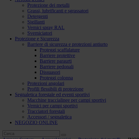
Protezione dei metalli
Grassi, lubrificanti e sgrassatori
Detergenti
Sigillanti
Vernici spray RAL
Sverniciatori
Protezione e Sicurezza
Barriere di sicurezza e protezioni antiurto
Proteggi scaffalature
Barriere protettive
Barriere paraurti
Barriere pedonali
Dissuasori
Proteggi colonna
Protezioni angolari
Profili flessibili di protezione
Segnaletica forestale ed eventi sportivi
Macchine traccialinee per campi sportivi
Vernici per campi sportivi
Tracciatori forestali
Accessori / segnaletica
NEGOZIO ONLINE