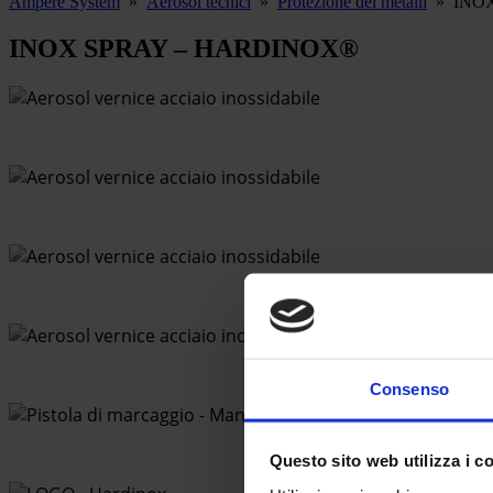
Ampere System
»
Aerosol tecnici
»
Protezione dei metalli
»
INO
INOX SPRAY – HARDINOX®
Consenso
Questo sito web utilizza i c