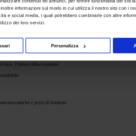
nalizzare contenuti ed annunci, per fornire funzionalità dei socia
inoltre informazioni sul modo in cui utilizza il nostro sito con i 
LOGO - Hardinox
icità e social media, i quali potrebbero combinarle con altre inform
Aerosol acciaio inossidabile
lizzo dei loro servizi.
ssari
Personalizza
A
inox. Finitura ultra resistente.
ossidabile.
zioni meccaniche e pezzi di fonderie.