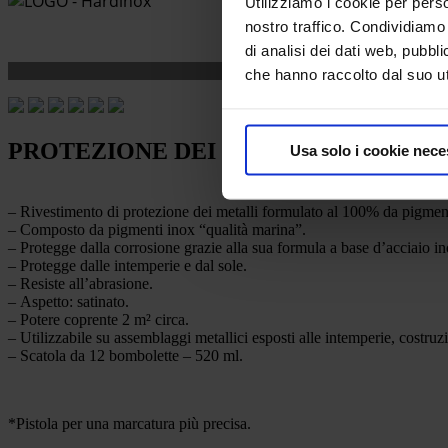
Utilizziamo i cookie per perso
nostro traffico. Condividiamo 
di analisi dei dati web, pubbl
che hanno raccolto dal suo uti
PROTEZIONE DEI METALLI
Usa solo i cookie nece
– Rivestimento di protezione dei metalli formulato al 100% da pigmenti 
– Composto da pigmenti inox “qualità marina”.
– Protegge dalla corrosione grazie alla sua formula a base d’acciaio in
– Protegge dalle intemperie e dal sole.
– Resiste all’abrasione.
– Aspetto: satinato.
– Potere coprente 2 m² circa.
– Utilizzabile su assemblaggi metallici esposti alle intemperie, costru
– Scatola da 12 bombolette – 520 ml.
*Pistola per una marcatura più precisa.