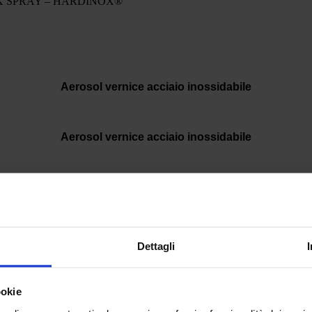
X SPRAY – HARDINOX®
Aerosol vernice acciaio inossidabile
Aerosol vernice acciaio inossidabile
Aerosol vernice acciaio inossidabile
Aerosol vernice acciaio inossidabile
Dettagli
Pistola di marcaggio - Manutenzione
ookie