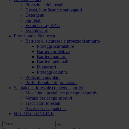
Protezione dei metalli
Grassi, lubrificanti e sgrassatori
Detergenti
Sigillanti
Vernici spray RAL
Sverniciatori
Protezione e Sicurezza
Barriere di sicurezza e protezioni antiurto
Proteggi scaffalature
Barriere protettive
Barriere paraurti
Barriere pedonali
Dissuasori
Proteggi colonna
Protezioni angolari
Profili flessibili di protezione
Segnaletica forestale ed eventi sportivi
Macchine traccialinee per campi sportivi
Vernici per campi sportivi
Tracciatori forestali
Accessori / segnaletica
NEGOZIO ONLINE