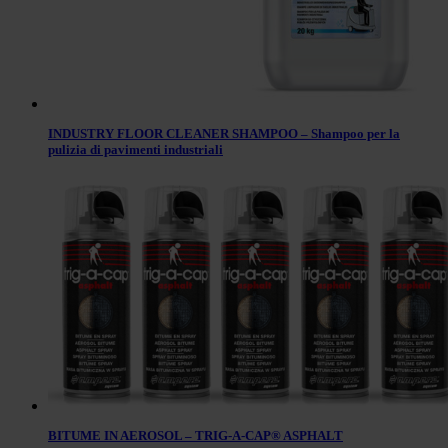
INDUSTRY FLOOR CLEANER SHAMPOO – Shampoo per la
pulizia di pavimenti industriali
BITUME IN AEROSOL – TRIG-A-CAP® ASPHALT