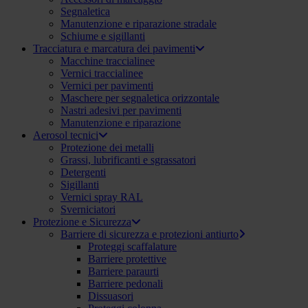
Segnaletica
Manutenzione e riparazione stradale
Schiume e sigillanti
Tracciatura e marcatura dei pavimenti
Macchine traccialinee
Vernici traccialinee
Vernici per pavimenti
Maschere per segnaletica orizzontale
Nastri adesivi per pavimenti
Manutenzione e riparazione
Aerosol tecnici
Protezione dei metalli
Grassi, lubrificanti e sgrassatori
Detergenti
Sigillanti
Vernici spray RAL
Sverniciatori
Protezione e Sicurezza
Barriere di sicurezza e protezioni antiurto
Proteggi scaffalature
Barriere protettive
Barriere paraurti
Barriere pedonali
Dissuasori