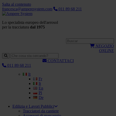
Salta al contenuto
francesca@amperesystem.com
011 89 68 211
Lo specialista europeo dell'aerosol
per la tracciatura
dal 1975
NEGOZIO
ONLINE
CONTATTACI
011 89 68 211
It
Fr
It
En
Pl
De
Edilizia e Lavori Pubblici
Tracciatori da cantiere
Accessori di marcaggio