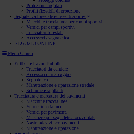
Proteggi colonna
Protezioni angolari
Profili flessibili di protezione
Segnaletica forestale ed eventi sportivi
Macchine traccialinee per campi sportivi
Vernici per campi sportivi
Tracciatori forestali
Accessori / segnaletica
NEGOZIO ONLINE
Menu
Chiudi
Edilizia e Lavori Pubblici
Tracciatori da cantiere
Accessori di marcaggio
Segnaletica
Manutenzione e riparazione stradale
Schiume e sigillanti
Tracciatura e marcatura dei pavimenti
Macchine traccialinee
Vernici traccialinee
Vernici per pavimenti
Maschere per segnaletica orizzontale
Nastri adesivi per pavimenti
Manutenzione e riparazione
Aerosol tecnici