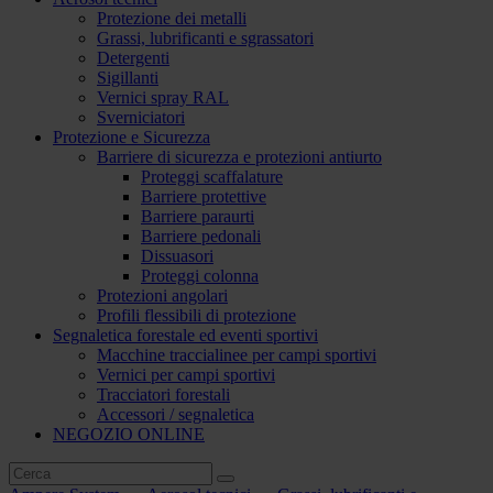
Protezione dei metalli
Grassi, lubrificanti e sgrassatori
Detergenti
Sigillanti
Vernici spray RAL
Sverniciatori
Protezione e Sicurezza
Barriere di sicurezza e protezioni antiurto
Proteggi scaffalature
Barriere protettive
Barriere paraurti
Barriere pedonali
Dissuasori
Proteggi colonna
Protezioni angolari
Profili flessibili di protezione
Segnaletica forestale ed eventi sportivi
Macchine traccialinee per campi sportivi
Vernici per campi sportivi
Tracciatori forestali
Accessori / segnaletica
NEGOZIO ONLINE