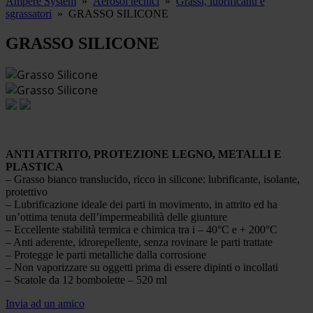
Ampere System
»
Aerosol tecnici
»
Grassi, lubrificanti e
sgrassatori
»
GRASSO SILICONE
GRASSO SILICONE
ANTI ATTRITO, PROTEZIONE LEGNO, METALLI E
PLASTICA
– Grasso bianco translucido, ricco in silicone: lubrificante, isolante,
protettivo
– Lubrificazione ideale dei parti in movimento, in attrito ed ha
un’ottima tenuta dell’impermeabilità delle giunture
– Eccellente stabilità termica e chimica tra i – 40°C e + 200°C
– Anti aderente, idrorepellente, senza rovinare le parti trattate
– Protegge le parti metalliche dalla corrosione
– Non vaporizzare su oggetti prima di essere dipinti o incollati
– Scatole da 12 bombolette – 520 ml
Invia ad un amico