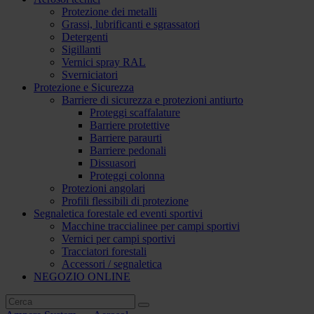
Protezione dei metalli
Grassi, lubrificanti e sgrassatori
Detergenti
Sigillanti
Vernici spray RAL
Sverniciatori
Protezione e Sicurezza
Barriere di sicurezza e protezioni antiurto
Proteggi scaffalature
Barriere protettive
Barriere paraurti
Barriere pedonali
Dissuasori
Proteggi colonna
Protezioni angolari
Profili flessibili di protezione
Segnaletica forestale ed eventi sportivi
Macchine traccialinee per campi sportivi
Vernici per campi sportivi
Tracciatori forestali
Accessori / segnaletica
NEGOZIO ONLINE