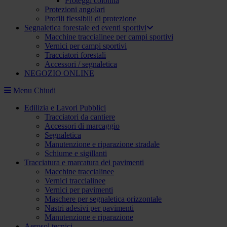
Proteggi colonna
Protezioni angolari
Profili flessibili di protezione
Segnaletica forestale ed eventi sportivi
Macchine traccialinee per campi sportivi
Vernici per campi sportivi
Tracciatori forestali
Accessori / segnaletica
NEGOZIO ONLINE
Menu
Chiudi
Edilizia e Lavori Pubblici
Tracciatori da cantiere
Accessori di marcaggio
Segnaletica
Manutenzione e riparazione stradale
Schiume e sigillanti
Tracciatura e marcatura dei pavimenti
Macchine traccialinee
Vernici traccialinee
Vernici per pavimenti
Maschere per segnaletica orizzontale
Nastri adesivi per pavimenti
Manutenzione e riparazione
Aerosol tecnici