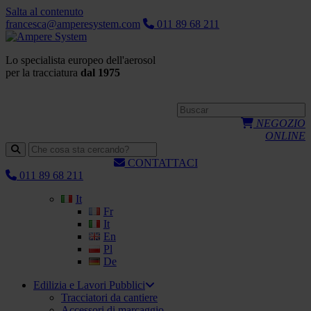
Salta al contenuto
francesca@amperesystem.com
011 89 68 211
Lo specialista europeo dell'aerosol
per la tracciatura
dal 1975
NEGOZIO
ONLINE
CONTATTACI
011 89 68 211
It
Fr
It
En
Pl
De
Edilizia e Lavori Pubblici
Tracciatori da cantiere
Accessori di marcaggio