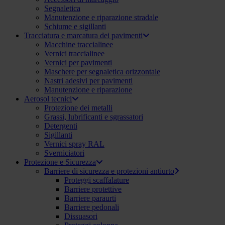
Segnaletica
Manutenzione e riparazione stradale
Schiume e sigillanti
Tracciatura e marcatura dei pavimenti
Macchine traccialinee
Vernici traccialinee
Vernici per pavimenti
Maschere per segnaletica orizzontale
Nastri adesivi per pavimenti
Manutenzione e riparazione
Aerosol tecnici
Protezione dei metalli
Grassi, lubrificanti e sgrassatori
Detergenti
Sigillanti
Vernici spray RAL
Sverniciatori
Protezione e Sicurezza
Barriere di sicurezza e protezioni antiurto
Proteggi scaffalature
Barriere protettive
Barriere paraurti
Barriere pedonali
Dissuasori