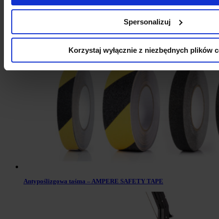
Spersonalizuj
TAŚMA ZNAKUJĄCA – AMPERE TRAFFIC TAPE®STRONG
Korzystaj wyłącznie z niezbędnych plików c
Antypoślizgowa taśma – AMPERE SAFETY TAPE