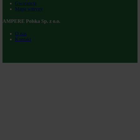
Gwarancja
Mapa witryny
AMPERE Polska Sp. z o.o.
O nas
Kontakt