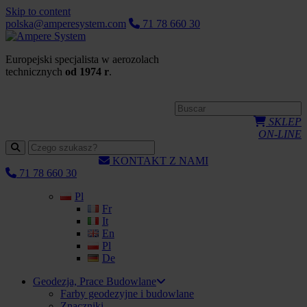
Skip to content
polska@amperesystem.com
71 78 660 30
Europejski specjalista w aerozolach
technicznych
od 1974 r
.
SKLEP
ON-LINE
KONTAKT Z NAMI
71 78 660 30
Pl
Fr
It
En
Pl
De
Geodezja, Prace Budowlane
Farby geodezyjne i budowlane
Znaczniki