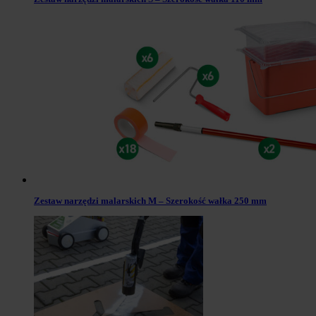
Zestaw narzędzi malarskich M – Szerokość wałka 250 mm