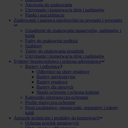
Akcesoria do znakowania
Utrzymanie i konserwacja dróg i parkingów
Pianki i uszczelniacze
Znakowanie i naprawa nawierzchni na zewnątrz i wewnątrz
Urządzenie do znakowania magazynów, parkingów i
boisk
Farby do znakownia podłoża
Szablony
Taśmy do znakowania posadzek
Utrzymanie i konserwacja dróg i parkingów
Systemy bezpieczeństwa i ochrona uderzeniowa
Bariery i odbojnice
Odbojnice na słupy regałowe
Bariery antykolizyjne
Bariery regałowe
Bariery dla pieszych
Słupki ochronne i ochrona kolumn
Kątowniki ostrzegawczo-ochronne
Profile elastyczno-ochronne
Progi zwalniające, ograniczniki, separatory i osłony
kabli
Aerozole techniczne i produkty do konserwacji
Ochrona powłok metalowych