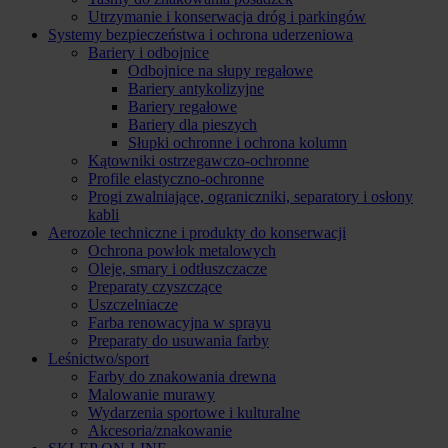
Utrzymanie i konserwacja dróg i parkingów
Systemy bezpieczeństwa i ochrona uderzeniowa
Bariery i odbojnice
Odbojnice na słupy regałowe
Bariery antykolizyjne
Bariery regałowe
Bariery dla pieszych
Słupki ochronne i ochrona kolumn
Kątowniki ostrzegawczo-ochronne
Profile elastyczno-ochronne
Progi zwalniające, ograniczniki, separatory i osłony
kabli
Aerozole techniczne i produkty do konserwacji
Ochrona powłok metalowych
Oleje, smary i odtłuszczacze
Preparaty czyszczące
Uszczelniacze
Farba renowacyjna w sprayu
Preparaty do usuwania farby
Leśnictwo/sport
Farby do znakowania drewna
Malowanie murawy
Wydarzenia sportowe i kulturalne
Akcesoria/znakowanie