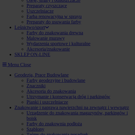
Oleje, smary i odtłuszczacze
Preparaty czyszczące
Uszczelniacze
Farba renowacyjna w sprayu
Preparaty do usuwania farby
Leśnictwo/sport
Farby do znakowania drewna
Malowanie murawy
Wydarzenia sportowe i kulturalne
Akcesoria/znakowanie
SKLEP ON-LINE
Menu
Close
Geodezja, Prace Budowlane
Farby geodezyjne i budowlane
Znaczniki
Akcesoria do znakowania
Utrzymanie i konserwacja dróg i parkingów
Pianki i uszczelniacze
Znakowanie i naprawa nawierzchni na zewnątrz i wewnątrz
Urządzenie do znakowania magazynów, parkingów i
boisk
Farby do znakownia podłoża
Szablony
Taśmy do znakowania posadzek