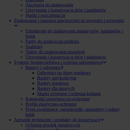
Akcesoria do znakowania
Utrzymanie i konserwacja dróg i parkingów
Pianki i uszczelniacze
Znakowanie i naprawa nawierzchni na zewnątrz i wewnątrz
Urządzenie do znakowania magazynów, parkingów i
boisk
Farby do znakownia podłoża
Szablony
Taśmy do znakowania posadzek
Utrzymanie i konserwacja dróg i parkingów
Systemy bezpieczeństwa i ochrona uderzeniowa
Bariery i odbojnice
Odbojnice na słupy regałowe
Bariery antykolizyjne
Bariery regałowe
Bariery dla pieszych
Słupki ochronne i ochrona kolumn
Kątowniki ostrzegawczo-ochronne
Profile elastyczno-ochronne
Progi zwalniające, ograniczniki, separatory i osłony
kabli
Aerozole techniczne i produkty do konserwacji
Ochrona powłok metalowych