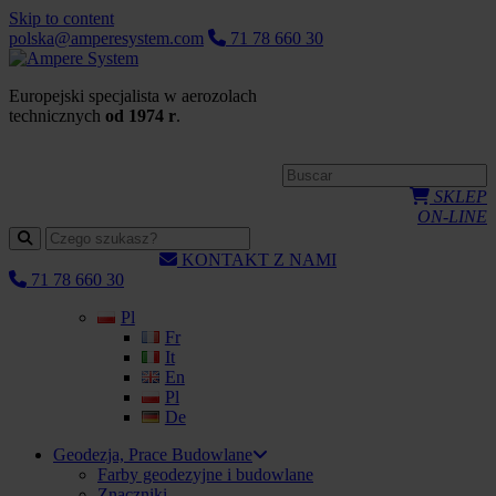
Skip to content
polska@amperesystem.com
71 78 660 30
Europejski specjalista w aerozolach
technicznych
od 1974 r
.
SKLEP
ON-LINE
KONTAKT Z NAMI
71 78 660 30
Pl
Fr
It
En
Pl
De
Geodezja, Prace Budowlane
Farby geodezyjne i budowlane
Znaczniki