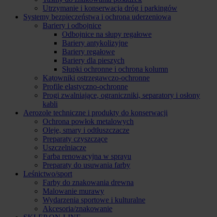
Utrzymanie i konserwacja dróg i parkingów
Systemy bezpieczeństwa i ochrona uderzeniowa
Bariery i odbojnice
Odbojnice na słupy regałowe
Bariery antykolizyjne
Bariery regałowe
Bariery dla pieszych
Słupki ochronne i ochrona kolumn
Kątowniki ostrzegawczo-ochronne
Profile elastyczno-ochronne
Progi zwalniające, ograniczniki, separatory i osłony
kabli
Aerozole techniczne i produkty do konserwacji
Ochrona powłok metalowych
Oleje, smary i odtłuszczacze
Preparaty czyszczące
Uszczelniacze
Farba renowacyjna w sprayu
Preparaty do usuwania farby
Leśnictwo/sport
Farby do znakowania drewna
Malowanie murawy
Wydarzenia sportowe i kulturalne
Akcesoria/znakowanie