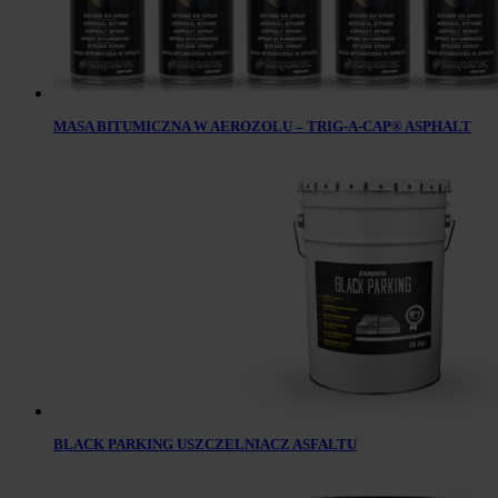
MASA BITUMICZNA W AEROZOLU – TRIG-A-CAP® ASPHALT
BLACK PARKING USZCZELNIACZ ASFALTU