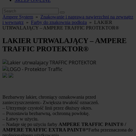
SKLEP ON-LINE
Ampere System
»
Znakowanie i naprawa nawierzchni na zewnątrz
i wewnątrz
»
Farby do znakownia podłoża
»
LAKIER
UTRWALAJĄCY – AMPERE TRAFFIC PROTEKTOR®
LAKIER UTRWALAJĄCY – AMPERE
TRAFFIC PROTEKTOR®
Bezbarwny lakier, chroniący oznakowania przed
zanieczyszczeniem:- Zwiększa trwałość oznaczeń.
– Utrzymuje czystość linii przez dłuższy okres.
– Pozostawia bezbarwną, ochronną powłokę.
– Łatwy w użyciu.
– Nadaje się po użyciu farby
AMPERE TRAFFIC PAINT® /
AMPERE TRAFFIC EXTRA PAINT®
*Farba przeznaczona do
profesjonalnego użytkowania.