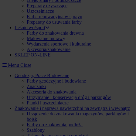
Oleje, smary i odtłuszczacze
Preparaty czyszczące
Uszczelniacze
Farba renowacyjna w sprayu
Preparaty do usuwania farby
Leśnictwo/sport
Farby do znakowania drewna
Malowanie murawy
Wydarzenia sportowe i kulturalne
Akcesoria/znakowanie
SKLEP ON-LINE
Menu
Close
Geodezja, Prace Budowlane
Farby geodezyjne i budowlane
Znaczniki
Akcesoria do znakowania
Utrzymanie i konserwacja dróg i parkingów
Pianki i uszczelniacze
Znakowanie i naprawa nawierzchni na zewnątrz i wewnątrz
Urządzenie do znakowania magazynów, parkingów i
boisk
Farby do znakownia podłoża
Szablony
Taśmy do znakowania posadzek