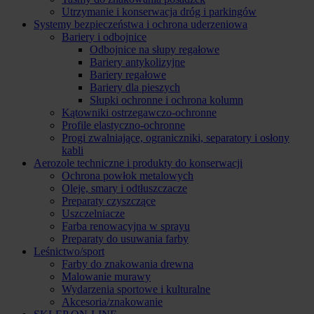
Utrzymanie i konserwacja dróg i parkingów
Systemy bezpieczeństwa i ochrona uderzeniowa
Bariery i odbojnice
Odbojnice na słupy regałowe
Bariery antykolizyjne
Bariery regałowe
Bariery dla pieszych
Słupki ochronne i ochrona kolumn
Kątowniki ostrzegawczo-ochronne
Profile elastyczno-ochronne
Progi zwalniające, ograniczniki, separatory i osłony
kabli
Aerozole techniczne i produkty do konserwacji
Ochrona powłok metalowych
Oleje, smary i odtłuszczacze
Preparaty czyszczące
Uszczelniacze
Farba renowacyjna w sprayu
Preparaty do usuwania farby
Leśnictwo/sport
Farby do znakowania drewna
Malowanie murawy
Wydarzenia sportowe i kulturalne
Akcesoria/znakowanie