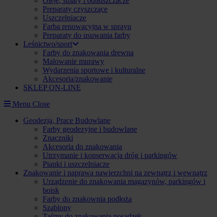
Oleje, smary i odtłuszczacze
Preparaty czyszczące
Uszczelniacze
Farba renowacyjna w sprayu
Preparaty do usuwania farby
Leśnictwo/sport
Farby do znakowania drewna
Malowanie murawy
Wydarzenia sportowe i kulturalne
Akcesoria/znakowanie
SKLEP ON-LINE
Menu
Close
Geodezja, Prace Budowlane
Farby geodezyjne i budowlane
Znaczniki
Akcesoria do znakowania
Utrzymanie i konserwacja dróg i parkingów
Pianki i uszczelniacze
Znakowanie i naprawa nawierzchni na zewnątrz i wewnątrz
Urządzenie do znakowania magazynów, parkingów i
boisk
Farby do znakownia podłoża
Szablony
Taśmy do znakowania posadzek