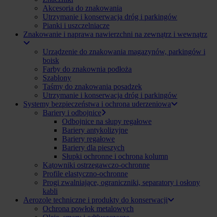
Akcesoria do znakowania
Utrzymanie i konserwacja dróg i parkingów
Pianki i uszczelniacze
Znakowanie i naprawa nawierzchni na zewnątrz i wewnątrz
Urządzenie do znakowania magazynów, parkingów i
boisk
Farby do znakownia podłoża
Szablony
Taśmy do znakowania posadzek
Utrzymanie i konserwacja dróg i parkingów
Systemy bezpieczeństwa i ochrona uderzeniowa
Bariery i odbojnice
Odbojnice na słupy regałowe
Bariery antykolizyjne
Bariery regałowe
Bariery dla pieszych
Słupki ochronne i ochrona kolumn
Kątowniki ostrzegawczo-ochronne
Profile elastyczno-ochronne
Progi zwalniające, ograniczniki, separatory i osłony
kabli
Aerozole techniczne i produkty do konserwacji
Ochrona powłok metalowych