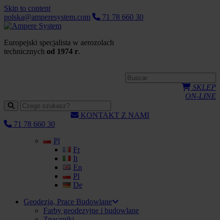
Skip to content
polska@amperesystem.com
71 78 660 30
Europejski specjalista w aerozolach
technicznych
od 1974 r
.
SKLEP
ON-LINE
KONTAKT Z NAMI
71 78 660 30
Pl
Fr
It
En
Pl
De
Geodezja, Prace Budowlane
Farby geodezyjne i budowlane
Znaczniki