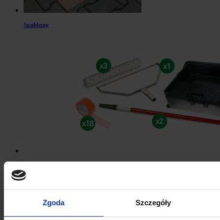
Szablony
Zestaw narzędzi malarskich L – Szerokość wałka 500 mm
Zgoda
Szczegóły