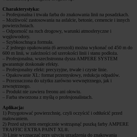
Charakterystyka:
– Profesjonalna i trwała farba do znakowania linii na posadzkach.
– Możliwość zastosowania na asfalcie, betonie, cemencie i innych
powierzchniach.
– Odporność na ruch drogowy, warunki atmosferyczne i
węglowodory.
– Szybkoschnąca formuła.
– Z jednego opakowania (6 aerozoli) można wykonać od 450 m do
600 m linii, w zależności od szerokości linii i stanu podłoża.
– Profesjonalna, wszechstronna dysza AMPERE SYSTEM
gwarantuje doskonałe efekty.
– Profesjonalny efekt: precyzyjne, trwałe i czyste linie.
– Opakowanie XL: format przemysłowy, redukcja odpadów.
– Przeznaczona do użytku zarówno wewnętrznego, jak i
zewnętrznego.
– Produkt nie zawiera freonu ani ołowiu.
– Farba stworzona z myślą o profesjonalistach.
Aplikacja:
1) Przygotować powierzchnię, czyli oczyścić i odtłuścić przed
malowaniem.
2) Przed użyciem energicznie wstrząsnąć puszką farby AMPERE
TRAFFIC EXTRA PAINT XL®.
3) Linie wyznaczać przy użyciu urządzenia do znakowania