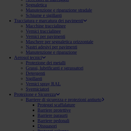
Segnaletica
Manutenzione e riparazione stradale
Schiume e sigillanti
Tracciatura e marcatura dei pavimenti
Macchine traccialinee
Vernici traccialinee
Vernici per pavimenti
Maschere per segnaletica orizzontale
Nastri adesivi per pavimenti
Manutenzione e riparazione
Aerosol tecnici
Protezione dei metalli
Grassi, lubrificanti e sgrassatori
Detergenti
Sigillanti
Vernici spray RAL
Sverniciatori
Protezione e Sicurezza
Barriere di sicurezza e protezioni antiurto
Proteggi scaffalature
Barriere protettive
Barriere paraurti
Barriere pedonali
Dissuasori