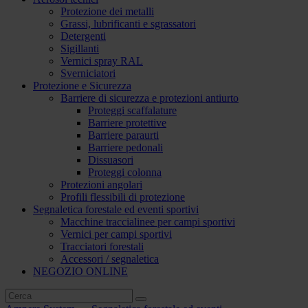
Protezione dei metalli
Grassi, lubrificanti e sgrassatori
Detergenti
Sigillanti
Vernici spray RAL
Sverniciatori
Protezione e Sicurezza
Barriere di sicurezza e protezioni antiurto
Proteggi scaffalature
Barriere protettive
Barriere paraurti
Barriere pedonali
Dissuasori
Proteggi colonna
Protezioni angolari
Profili flessibili di protezione
Segnaletica forestale ed eventi sportivi
Macchine traccialinee per campi sportivi
Vernici per campi sportivi
Tracciatori forestali
Accessori / segnaletica
NEGOZIO ONLINE