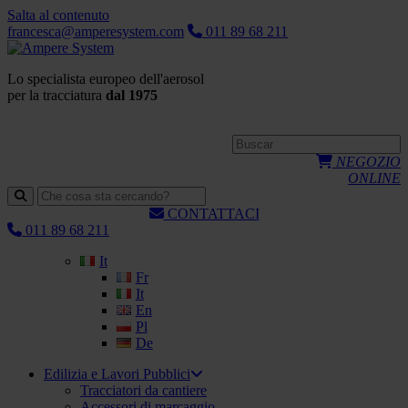
Salta al contenuto
francesca@amperesystem.com
011 89 68 211
Lo specialista europeo dell'aerosol
per la tracciatura
dal 1975
NEGOZIO
ONLINE
CONTATTACI
011 89 68 211
It
Fr
It
En
Pl
De
Edilizia e Lavori Pubblici
Tracciatori da cantiere
Accessori di marcaggio