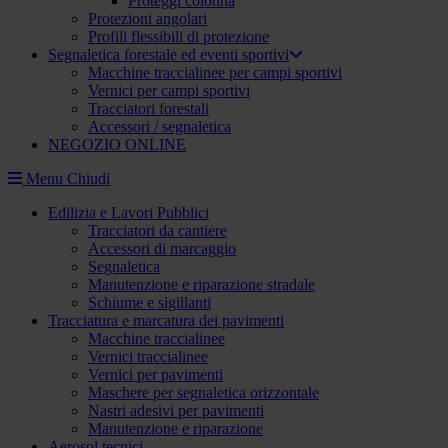
Proteggi colonna
Protezioni angolari
Profili flessibili di protezione
Segnaletica forestale ed eventi sportivi
Macchine traccialinee per campi sportivi
Vernici per campi sportivi
Tracciatori forestali
Accessori / segnaletica
NEGOZIO ONLINE
Menu
Chiudi
Edilizia e Lavori Pubblici
Tracciatori da cantiere
Accessori di marcaggio
Segnaletica
Manutenzione e riparazione stradale
Schiume e sigillanti
Tracciatura e marcatura dei pavimenti
Macchine traccialinee
Vernici traccialinee
Vernici per pavimenti
Maschere per segnaletica orizzontale
Nastri adesivi per pavimenti
Manutenzione e riparazione
Aerosol tecnici