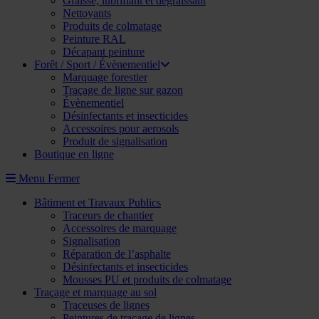
Graisse, lubrifiant et dégraissant
Nettoyants
Produits de colmatage
Peinture RAL
Décapant peinture
Forêt / Sport / Évènementiel
Marquage forestier
Traçage de ligne sur gazon
Évènementiel
Désinfectants et insecticides
Accessoires pour aerosols
Produit de signalisation
Boutique en ligne
Menu
Fermer
Bâtiment et Travaux Publics
Traceurs de chantier
Accessoires de marquage
Signalisation
Réparation de l’asphalte
Désinfectants et insecticides
Mousses PU et produits de colmatage
Traçage et marquage au sol
Traceuses de lignes
Peintures de traçage de lignes