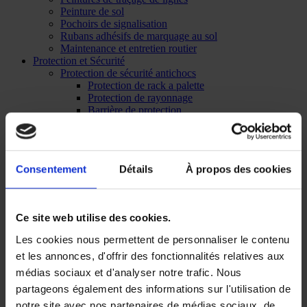
Peinture de sol
Pochoirs de signalisation
Rubans adhésifs de marquage au sol
Maintenance et entretien routier
Protection et Sécurité
Protection de sécurité antichocs
Protection de rack a palette
Protection de rayonnage
Barrière de protection
Barrière piétonne
Bollard de protection
Protecteurs de poteaux
Cornières de protection
Consentement
Détails
À propos des cookies
Profilés flexibles de protection
Ralentisseurs, butées de roues et protecteurs de câbles
Aérosols techniques
Protection du fer & de l’acier
Ce site web utilise des cookies.
Graisse, lubrifiant et dégraissant
Nettoyants
Les cookies nous permettent de personnaliser le contenu
Produits de colmatage
et les annonces, d'offrir des fonctionnalités relatives aux
Peinture RAL
Décapant peinture
médias sociaux et d'analyser notre trafic. Nous
Forêt / Sport / Évènementiel
partageons également des informations sur l'utilisation de
Marquage forestier
notre site avec nos partenaires de médias sociaux, de