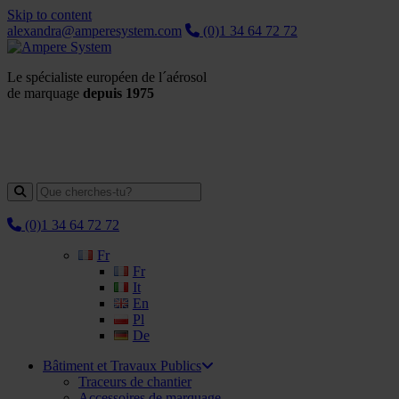
Skip to content
alexandra@amperesystem.com
(0)1 34 64 72 72
Le spécialiste européen de l´aérosol
de marquage
depuis 1975
(0)1 34 64 72 72
Fr
Fr
It
En
Pl
De
Bâtiment et Travaux Publics
Traceurs de chantier
Accessoires de marquage