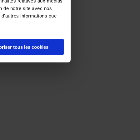
nnalités relatives aux médias
on de notre site avec nos
 d'autres informations que
oriser tous les cookies