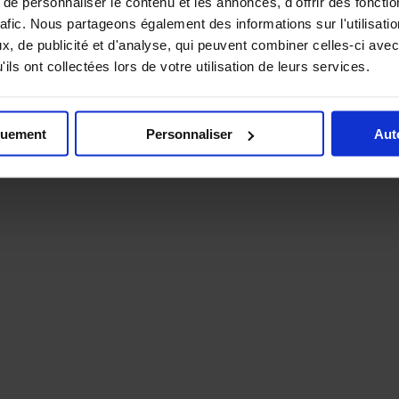
e personnaliser le contenu et les annonces, d'offrir des fonctio
rafic. Nous partageons également des informations sur l'utilisati
est facile à installer et à démonter si nécessaire.
fléchissantes garantit une excellente visibilité, de jour comme de nuit.
, de publicité et d'analyse, qui peuvent combiner celles-ci avec
ils ont collectées lors de votre utilisation de leurs services.
quement
Personnaliser
Aut