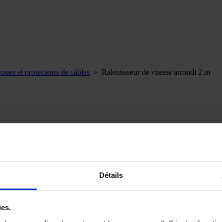
roues et protecteurs de câbles
»
Ralentisseur de vitesse arrondi 2 m
Ralentisseur de vitesse arrondi 50 cm
Détails
cement la vitesse des véhicules dans les zones fréquentées, assurant un 
 et stations-service.
ies.