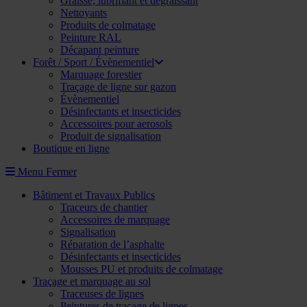
Graisse, lubrifiant et dégraissant
Nettoyants
Produits de colmatage
Peinture RAL
Décapant peinture
Forêt / Sport / Évènementiel
Marquage forestier
Traçage de ligne sur gazon
Évènementiel
Désinfectants et insecticides
Accessoires pour aerosols
Produit de signalisation
Boutique en ligne
Menu
Fermer
Bâtiment et Travaux Publics
Traceurs de chantier
Accessoires de marquage
Signalisation
Réparation de l’asphalte
Désinfectants et insecticides
Mousses PU et produits de colmatage
Traçage et marquage au sol
Traceuses de lignes
Peintures de traçage de lignes