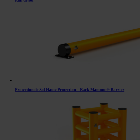
Rail de sol
Protection de Sol Haute Protection – Rack-Mammut® Barrier