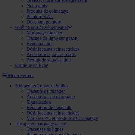
Graisse, lubrifiant et dégraissant
Nettoyants
Produits de colmatage
Peinture RAL
Décapant peinture
Forêt / Sport / Évènementiel
Marquage forestier
Traçage de ligne sur gazon
Évènementiel
Désinfectants et insecticides
Accessoires pour aerosols
Produit de signalisation
Boutique en ligne
Menu
Fermer
Bâtiment et Travaux Publics
Traceurs de chantier
Accessoires de marquage
Signalisation
Réparation de l’asphalte
Désinfectants et insecticides
Mousses PU et produits de colmatage
Traçage et marquage au sol
Traceuses de lignes
Peintures de traçage de lignes