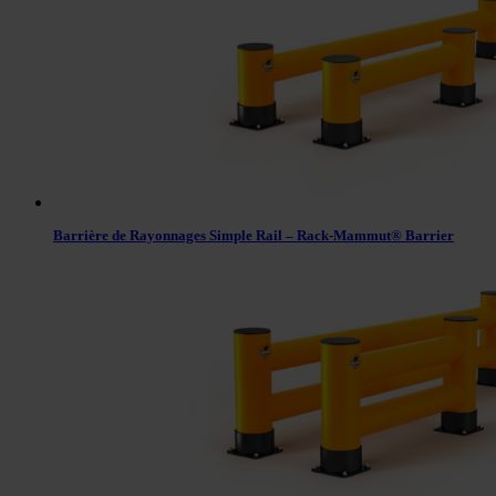
Barrière de Rayonnages Simple Rail – Rack-Mammut® Barrier