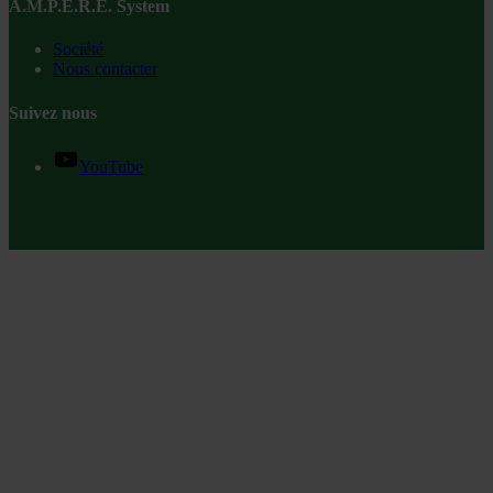
A.M.P.E.R.E. System
Société
Nous contacter
Suivez nous
YouTube