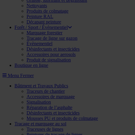
Graisse, lubrifiant et dégraissant
Nettoyants
Produits de colmatage
Peinture RAL
Décapant peinture
Forêt / Sport / Évènementiel
Marquage forestier
Traçage de ligne sur gazon
Évènementiel
Désinfectants et insecticides
Accessoires pour aerosols
Produit de signalisation
Boutique en ligne
Menu
Fermer
Bâtiment et Travaux Publics
Traceurs de chantier
Accessoires de marquage
Signalisation
Réparation de l’asphalte
Désinfectants et insecticides
Mousses PU et produits de colmatage
Traçage et marquage au sol
Traceuses de lignes
Peintures de traçage de lignes