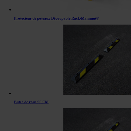
Protecteur de poteaux Découpable Rack-Mammut®
Butée de roue 90 CM