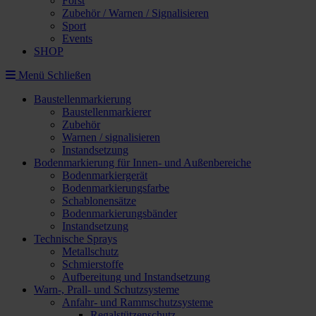
Forst
Zubehör / Warnen / Signalisieren
Sport
Events
SHOP
Menü
Schließen
Baustellenmarkierung
Baustellenmarkierer
Zubehör
Warnen / signalisieren
Instandsetzung
Bodenmarkierung für Innen- und Außenbereiche
Bodenmarkiergerät
Bodenmarkierungsfarbe
Schablonensätze
Bodenmarkierungsbänder
Instandsetzung
Technische Sprays
Metallschutz
Schmierstoffe
Aufbereitung und Instandsetzung
Warn-, Prall- und Schutzsysteme
Anfahr- und Rammschutzsysteme
Regalstützenschutz