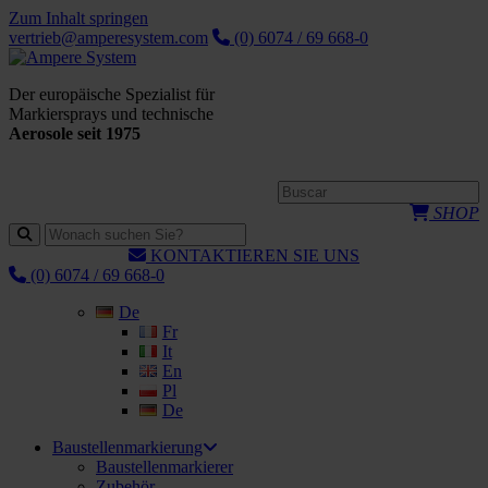
Zum Inhalt springen
vertrieb@amperesystem.com
(0) 6074 / 69 668-0
Der europäische Spezialist für
Markiersprays und technische
Aerosole seit 1975
SHOP
KONTAKTIEREN SIE UNS
(0) 6074 / 69 668-0
De
Fr
It
En
Pl
De
Baustellenmarkierung
Baustellenmarkierer
Zubehör