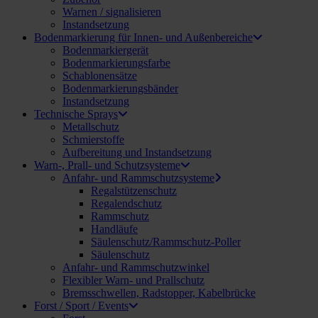
Warnen / signalisieren
Instandsetzung
Bodenmarkierung für Innen- und Außenbereiche
Bodenmarkiergerät
Bodenmarkierungsfarbe
Schablonensätze
Bodenmarkierungsbänder
Instandsetzung
Technische Sprays
Metallschutz
Schmierstoffe
Aufbereitung und Instandsetzung
Warn-, Prall- und Schutzsysteme
Anfahr- und Rammschutzsysteme
Regalstützenschutz
Regalendschutz
Rammschutz
Handläufe
Säulenschutz/Rammschutz-Poller
Säulenschutz
Anfahr- und Rammschutzwinkel
Flexibler Warn- und Prallschutz
Bremsschwellen, Radstopper, Kabelbrücke
Forst / Sport / Events