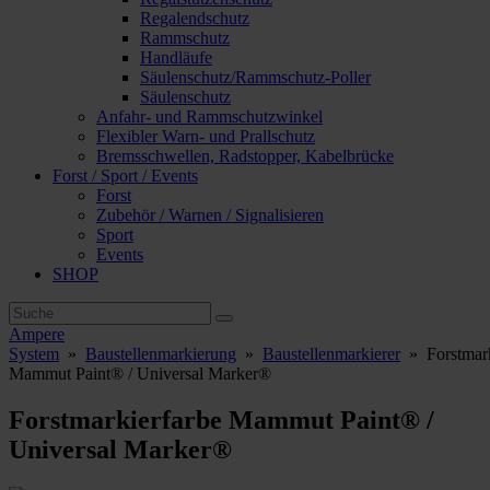
Regalendschutz
Rammschutz
Handläufe
Säulenschutz/Rammschutz-Poller
Säulenschutz
Anfahr- und Rammschutzwinkel
Flexibler Warn- und Prallschutz
Bremsschwellen, Radstopper, Kabelbrücke
Forst / Sport / Events
Forst
Zubehör / Warnen / Signalisieren
Sport
Events
SHOP
Ampere
System
»
Baustellenmarkierung
»
Baustellenmarkierer
»
Forstmar
Mammut Paint® / Universal Marker®
Forstmarkierfarbe Mammut Paint® /
Universal Marker®