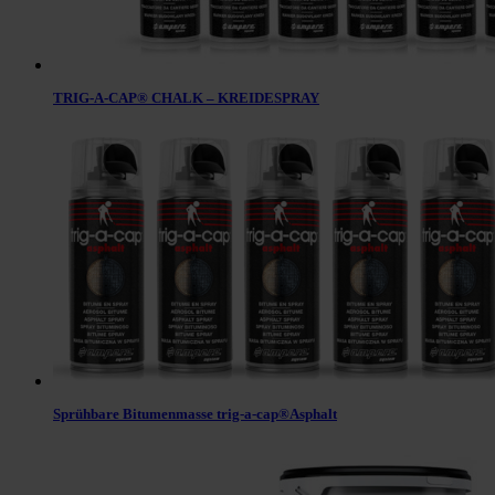
TRIG-A-CAP® CHALK – KREIDESPRAY
Sprühbare Bitumenmasse trig-a-cap®Asphalt