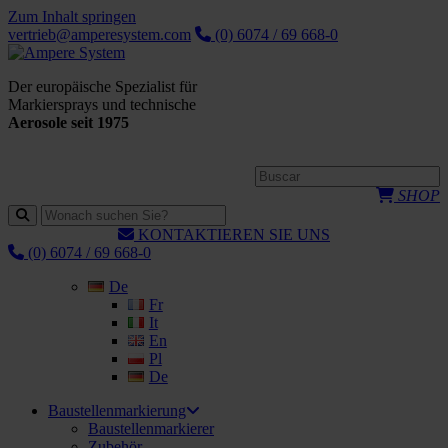
Zum Inhalt springen
vertrieb@amperesystem.com
(0) 6074 / 69 668-0
Der europäische Spezialist für
Markiersprays und technische
Aerosole seit 1975
SHOP
KONTAKTIEREN SIE UNS
(0) 6074 / 69 668-0
De
Fr
It
En
Pl
De
Baustellenmarkierung
Baustellenmarkierer
Zubehör