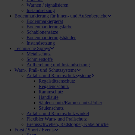
Warnen / signalisieren
Instandsetzung
Bodenmarkierung für Innen- und Außenbereiche
Bodenmarkiergerät
Bodenmarkierungsfarbe
Schablonensätze
Bodenmarkierungsbänder
Instandsetzung
Technische Sprays
Metallschutz
Schmierstoffe
Aufbereitung und Instandsetzung
Warn-, Prall- und Schutzsysteme
Anfahr- und Rammschutzsysteme
Regalstützenschutz
Regalendschutz
Rammschutz
Handläufe
Säulenschutz/Rammschutz-Poller
Säulenschutz
Anfahr- und Rammschutzwinkel
Flexibler Warn- und Prallschutz
Bremsschwellen, Radstopper, Kabelbrücke
Forst / Sport / Events