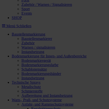
Forst
Zubehör / Warnen / Signalisieren
Sport
Events
SHOP
Menü
Schließen
Baustellenmarkierung
Baustellenmarkierer
Zubehör
Warnen / signalisieren
Instandsetzung
Bodenmarkierung für Innen- und Außenbereiche
Bodenmarkiergerät
Bodenmarkierungsfarbe
Schablonensätze
Bodenmarkierungsbänder
Instandsetzung
Technische Sprays
Metallschutz
Schmierstoffe
Aufbereitung und Instandsetzung
Warn-, Prall- und Schutzsysteme
Anfahr- und Rammschutzsysteme
Regalstützenschutz