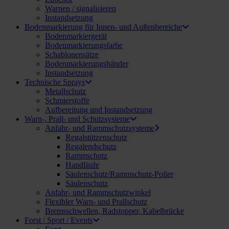
Warnen / signalisieren
Instandsetzung
Bodenmarkierung für Innen- und Außenbereiche
Bodenmarkiergerät
Bodenmarkierungsfarbe
Schablonensätze
Bodenmarkierungsbänder
Instandsetzung
Technische Sprays
Metallschutz
Schmierstoffe
Aufbereitung und Instandsetzung
Warn-, Prall- und Schutzsysteme
Anfahr- und Rammschutzsysteme
Regalstützenschutz
Regalendschutz
Rammschutz
Handläufe
Säulenschutz/Rammschutz-Poller
Säulenschutz
Anfahr- und Rammschutzwinkel
Flexibler Warn- und Prallschutz
Bremsschwellen, Radstopper, Kabelbrücke
Forst / Sport / Events