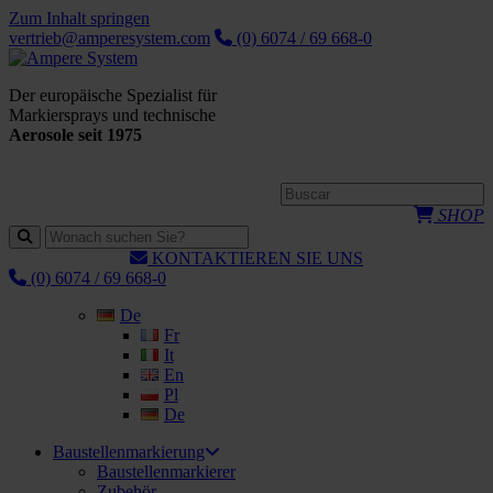
Zum Inhalt springen
vertrieb@amperesystem.com
(0) 6074 / 69 668-0
Der europäische Spezialist für
Markiersprays und technische
Aerosole seit 1975
SHOP
KONTAKTIEREN SIE UNS
(0) 6074 / 69 668-0
De
Fr
It
En
Pl
De
Baustellenmarkierung
Baustellenmarkierer
Zubehör