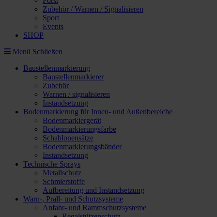
Forst
Zubehör / Warnen / Signalisieren
Sport
Events
SHOP
Menü
Schließen
Baustellenmarkierung
Baustellenmarkierer
Zubehör
Warnen / signalisieren
Instandsetzung
Bodenmarkierung für Innen- und Außenbereiche
Bodenmarkiergerät
Bodenmarkierungsfarbe
Schablonensätze
Bodenmarkierungsbänder
Instandsetzung
Technische Sprays
Metallschutz
Schmierstoffe
Aufbereitung und Instandsetzung
Warn-, Prall- und Schutzsysteme
Anfahr- und Rammschutzsysteme
Regalstützenschutz