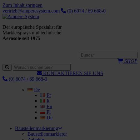
Zum Inhalt springen
vertrieb@amperesystem.com
(0) 6074 / 69 668-0
Der europäische Spezialist für
Markiersprays und technische
Aerosole seit 1975
SHOP
KONTAKTIEREN SIE UNS
(0) 6074 / 69 668-0
De
Fr
It
En
Pl
De
Baustellenmarkierung
Baustellenmarkierer
Zubehör