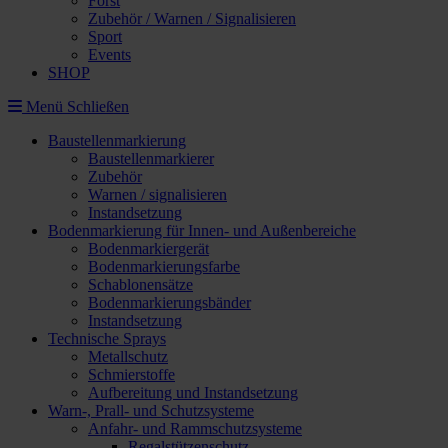
Forst
Zubehör / Warnen / Signalisieren
Sport
Events
SHOP
Menü
Schließen
Baustellenmarkierung
Baustellenmarkierer
Zubehör
Warnen / signalisieren
Instandsetzung
Bodenmarkierung für Innen- und Außenbereiche
Bodenmarkiergerät
Bodenmarkierungsfarbe
Schablonensätze
Bodenmarkierungsbänder
Instandsetzung
Technische Sprays
Metallschutz
Schmierstoffe
Aufbereitung und Instandsetzung
Warn-, Prall- und Schutzsysteme
Anfahr- und Rammschutzsysteme
Regalstützenschutz