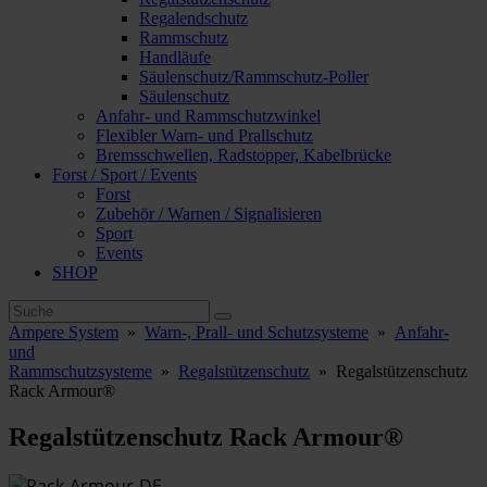
Regalendschutz
Rammschutz
Handläufe
Säulenschutz/Rammschutz-Poller
Säulenschutz
Anfahr- und Rammschutzwinkel
Flexibler Warn- und Prallschutz
Bremsschwellen, Radstopper, Kabelbrücke
Forst / Sport / Events
Forst
Zubehör / Warnen / Signalisieren
Sport
Events
SHOP
Ampere System
»
Warn-, Prall- und Schutzsysteme
»
Anfahr-
und
Rammschutzsysteme
»
Regalstützenschutz
»
Regalstützenschutz
Rack Armour®
Regalstützenschutz Rack Armour®