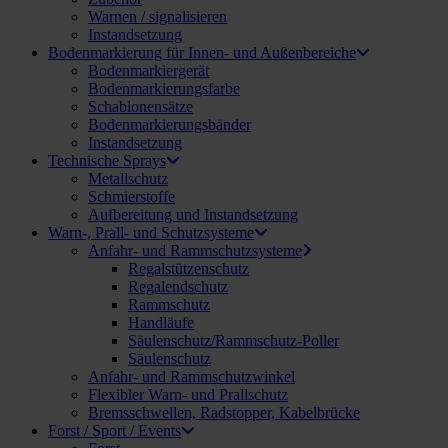
Warnen / signalisieren
Instandsetzung
Bodenmarkierung für Innen- und Außenbereiche
Bodenmarkiergerät
Bodenmarkierungsfarbe
Schablonensätze
Bodenmarkierungsbänder
Instandsetzung
Technische Sprays
Metallschutz
Schmierstoffe
Aufbereitung und Instandsetzung
Warn-, Prall- und Schutzsysteme
Anfahr- und Rammschutzsysteme
Regalstützenschutz
Regalendschutz
Rammschutz
Handläufe
Säulenschutz/Rammschutz-Poller
Säulenschutz
Anfahr- und Rammschutzwinkel
Flexibler Warn- und Prallschutz
Bremsschwellen, Radstopper, Kabelbrücke
Forst / Sport / Events