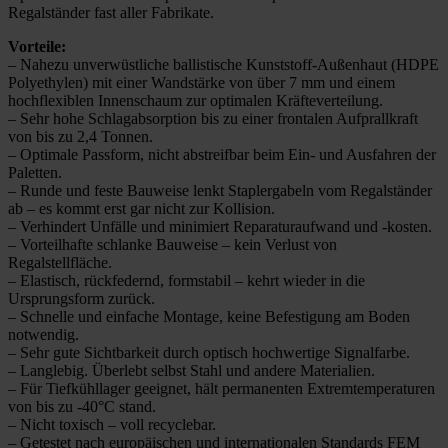
Regalständer fast aller Fabrikate.
Vorteile:
– Nahezu unverwüstliche ballistische Kunststoff-Außenhaut (HDPE
Polyethylen) mit einer Wandstärke von über 7 mm und einem
hochflexiblen Innenschaum zur optimalen Kräfteverteilung.
– Sehr hohe Schlagabsorption bis zu einer frontalen Aufprallkraft
von bis zu 2,4 Tonnen.
– Optimale Passform, nicht abstreifbar beim Ein- und Ausfahren der
Paletten.
– Runde und feste Bauweise lenkt Staplergabeln vom Regalständer
ab – es kommt erst gar nicht zur Kollision.
– Verhindert Unfälle und minimiert Reparaturaufwand und -kosten.
– Vorteilhafte schlanke Bauweise – kein Verlust von
Regalstellfläche.
– Elastisch, rückfedernd, formstabil – kehrt wieder in die
Ursprungsform zurück.
– Schnelle und einfache Montage, keine Befestigung am Boden
notwendig.
– Sehr gute Sichtbarkeit durch optisch hochwertige Signalfarbe.
– Langlebig. Überlebt selbst Stahl und andere Materialien.
– Für Tiefkühllager geeignet, hält permanenten Extremtemperaturen
von bis zu -40°C stand.
– Nicht toxisch – voll recyclebar.
– Getestet nach europäischen und internationalen Standards FEM