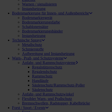
Warnen / signalisieren
Instandsetzung
Bodenmarkierung für Innen- und Außenbereiche
Bodenmarkiergerät
Bodenmarkierungsfarbe
Schablonensätze
Bodenmarkierungsbänder
Instandsetzung
Technische Sprays
Metallschutz
Schmierstoffe
Aufbereitung und Instandsetzung
Warn-, Prall- und Schutzsysteme
Anfahr- und Rammschutzsysteme
Regalstützenschutz
Regalendschutz
Rammschutz
Handläufe
Säulenschutz/Rammschutz-Poller
Säulenschutz
Anfahr- und Rammschutzwinkel
Flexibler Warn- und Prallschutz
Bremsschwellen, Radstopper, Kabelbrücke
Forst / Sport / Events