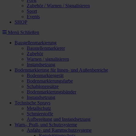
Forst
Zubehör / Warnen / Signalisieren
Sport
Events
SHOP
Menü
Schließen
Baustellenmarkierung
Baustellenmarkierer
Zubehör
Warnen / signalisieren
Instandsetzung
Bodenmarkierung für Innen- und Außenbereiche
Bodenmarkiergerät
Bodenmarkierungsfarbe
Schablonensätze
Bodenmarkierungsbänder
Instandsetzung
Technische Sprays
Metallschutz
Schmierstoffe
Aufbereitung und Instandsetzung
Warn-, Prall- und Schutzsysteme
Anfahr- und Rammschutzsysteme
Regalstützenschutz