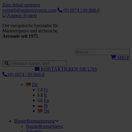
Zum Inhalt springen
vertrieb@amperesystem.com
(0) 6074 / 69 668-0
Der europäische Spezialist für
Markiersprays und technische
Aerosole seit 1975
SHOP
KONTAKTIEREN SIE UNS
(0) 6074 / 69 668-0
De
Fr
It
En
Pl
De
Baustellenmarkierung
Baustellenmarkierer
Zubehör