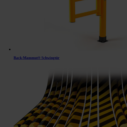
Rack-Mammut® Schwingtür