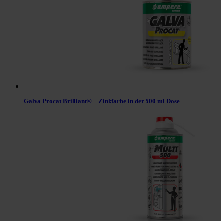
Galva Procat Brilliant® – Zinkfarbe in der 500 ml Dose