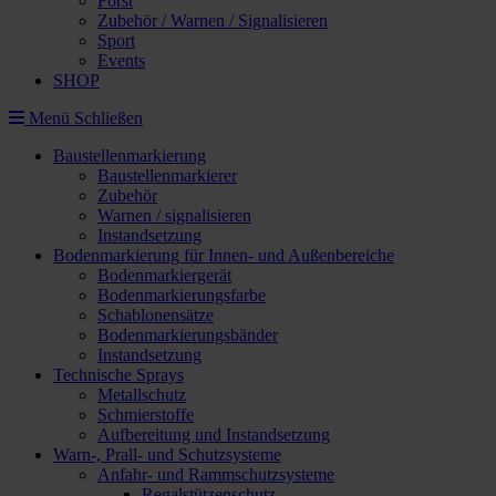
Forst
Zubehör / Warnen / Signalisieren
Sport
Events
SHOP
Menü
Schließen
Baustellenmarkierung
Baustellenmarkierer
Zubehör
Warnen / signalisieren
Instandsetzung
Bodenmarkierung für Innen- und Außenbereiche
Bodenmarkiergerät
Bodenmarkierungsfarbe
Schablonensätze
Bodenmarkierungsbänder
Instandsetzung
Technische Sprays
Metallschutz
Schmierstoffe
Aufbereitung und Instandsetzung
Warn-, Prall- und Schutzsysteme
Anfahr- und Rammschutzsysteme
Regalstützenschutz