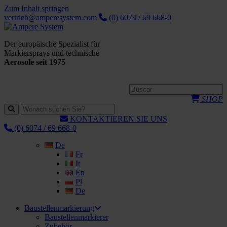
Zum Inhalt springen
vertrieb@amperesystem.com
(0) 6074 / 69 668-0
Der europäische Spezialist für
Markiersprays und technische
Aerosole seit 1975
SHOP
KONTAKTIEREN SIE UNS
(0) 6074 / 69 668-0
De
Fr
It
En
Pl
De
Baustellenmarkierung
Baustellenmarkierer
Zubehör