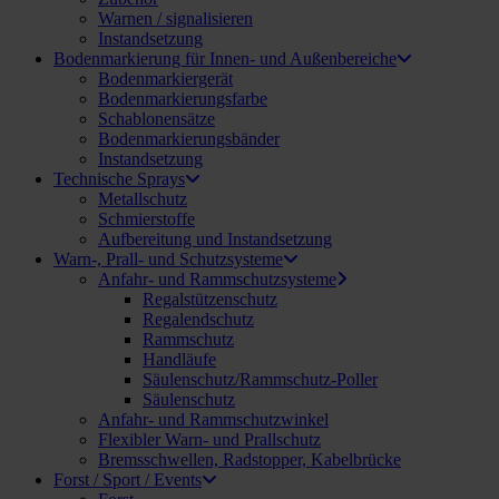
Warnen / signalisieren
Instandsetzung
Bodenmarkierung für Innen- und Außenbereiche
Bodenmarkiergerät
Bodenmarkierungsfarbe
Schablonensätze
Bodenmarkierungsbänder
Instandsetzung
Technische Sprays
Metallschutz
Schmierstoffe
Aufbereitung und Instandsetzung
Warn-, Prall- und Schutzsysteme
Anfahr- und Rammschutzsysteme
Regalstützenschutz
Regalendschutz
Rammschutz
Handläufe
Säulenschutz/Rammschutz-Poller
Säulenschutz
Anfahr- und Rammschutzwinkel
Flexibler Warn- und Prallschutz
Bremsschwellen, Radstopper, Kabelbrücke
Forst / Sport / Events