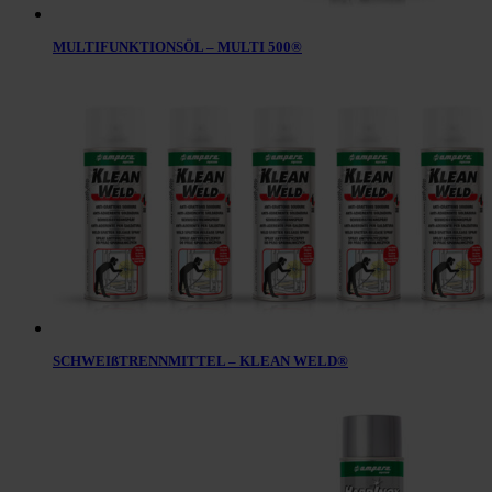
MULTIFUNKTIONSÖL – MULTI 500®
SCHWEIßTRENNMITTEL – KLEAN WELD®