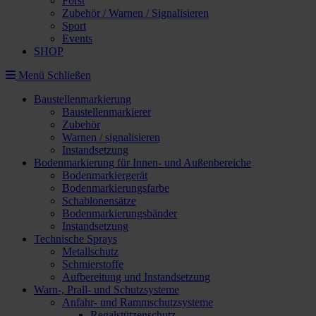
Forst
Zubehör / Warnen / Signalisieren
Sport
Events
SHOP
Menü
Schließen
Baustellenmarkierung
Baustellenmarkierer
Zubehör
Warnen / signalisieren
Instandsetzung
Bodenmarkierung für Innen- und Außenbereiche
Bodenmarkiergerät
Bodenmarkierungsfarbe
Schablonensätze
Bodenmarkierungsbänder
Instandsetzung
Technische Sprays
Metallschutz
Schmierstoffe
Aufbereitung und Instandsetzung
Warn-, Prall- und Schutzsysteme
Anfahr- und Rammschutzsysteme
Regalstützenschutz