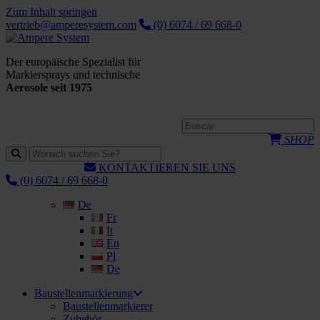
Zum Inhalt springen
vertrieb@amperesystem.com
(0) 6074 / 69 668-0
Der europäische Spezialist für
Markiersprays und technische
Aerosole seit 1975
SHOP
KONTAKTIEREN SIE UNS
(0) 6074 / 69 668-0
De
Fr
It
En
Pl
De
Baustellenmarkierung
Baustellenmarkierer
Zubehör