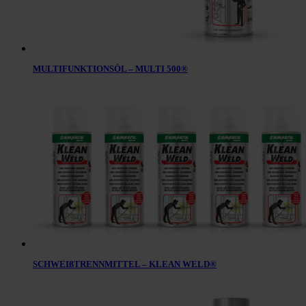
MULTIFUNKTIONSÖL – MULTI 500®
SCHWEIßTRENNMITTEL – KLEAN WELD®