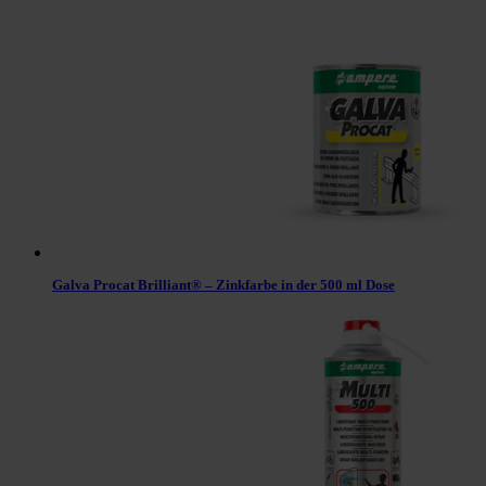
Galva Procat Brilliant® – Zinkfarbe in der 500 ml Dose