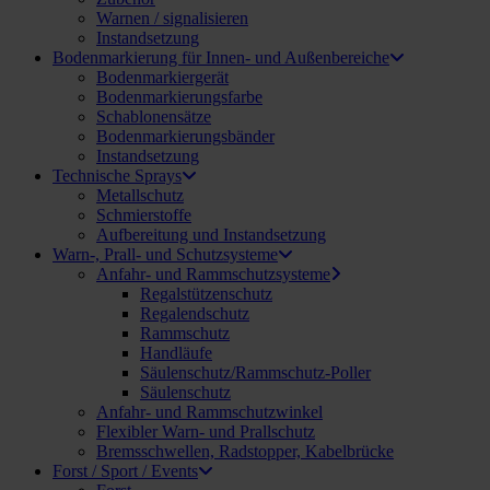
Warnen / signalisieren
Instandsetzung
Bodenmarkierung für Innen- und Außenbereiche
Bodenmarkiergerät
Bodenmarkierungsfarbe
Schablonensätze
Bodenmarkierungsbänder
Instandsetzung
Technische Sprays
Metallschutz
Schmierstoffe
Aufbereitung und Instandsetzung
Warn-, Prall- und Schutzsysteme
Anfahr- und Rammschutzsysteme
Regalstützenschutz
Regalendschutz
Rammschutz
Handläufe
Säulenschutz/Rammschutz-Poller
Säulenschutz
Anfahr- und Rammschutzwinkel
Flexibler Warn- und Prallschutz
Bremsschwellen, Radstopper, Kabelbrücke
Forst / Sport / Events